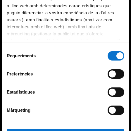
al lloc web amb determinades característiques que
puguin diferenciar la vostra experiència de la d’altres
usuaris), amb finalitats estadístiques (analitzar com
interactueu amb el lloc web) i amb finalitats de
màrqueting (gestionar la publicitat que s’ofereix
adequant-la en funció dels vostres hàbits de navegació).
Per obtenir més informació sobre les galetes podeu
Selecció
consultar la
Política de galetes del lloc web de la
Requeriments
de
Universitat de Barcelona
.
consentiment
Preferències
Estadístiques
Màrqueting