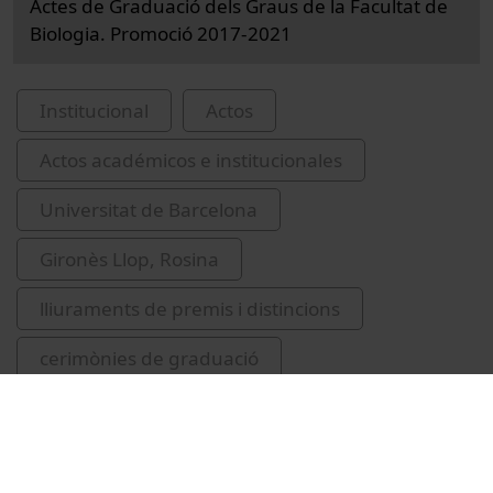
Actes de Graduació dels Graus de la Facultat de
Biologia. Promoció 2017-2021
Institucional
Actos
Actos académicos e institucionales
Universitat de Barcelona
Gironès Llop, Rosina
lliuraments de premis i distincions
cerimònies de graduació
Aguadé Porres, Montserrat
Carbó Carbó, Neus
Sauras Yera, Teresa