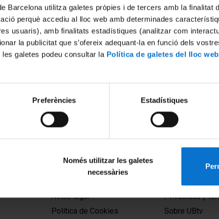
de Barcelona utilitza galetes pròpies i de tercers amb la finalitat
mació perquè accediu al lloc web amb determinades característiq
tres usuaris), amb finalitats estadístiques (analitzar com interac
ionar la publicitat que s’ofereix adequant-la en funció dels vostr
 les galetes podeu consultar la
Política de galetes del lloc web
ació. Facultat de Biologia.
Acte de Graduació de la Facu
Preferències
Estadístiques
cies Ambientals i Grau en
Biologia Curs 2020-2021 - O
mèdiques
l'acte
 2021
19 Noviembre, 2021
Només utilitzar les galetes
Perm
necessàries
MENÚ PEU 1
PEU 2
Aviso legal
Privacidad y té
Política de Cookies
Sobre UBtv