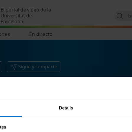
Pasar al contenido principal
El portal de vídeo de la
Universitat de
Barcelona
ones
En directo
Sigue y comparte
Detalls
etes