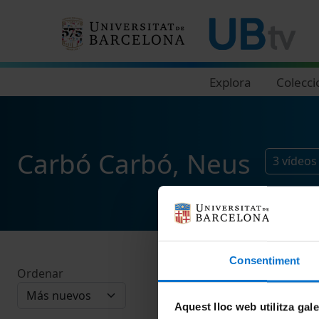
Navegació principal
Explora
Colecci
Carbó Carbó, Neus
3
vídeos
Consentiment
Ordenar
Aquest lloc web utilitza gal