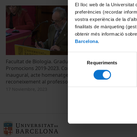
El lloc web de la Universitat 
preferències (recordar infor
vostra experiència de la d’al
finalitats de màrqueting (gest
obtenir més informació sobre
Barcelona
.
Selecció
Facultat de Biologia. Graduació
Acte de Gradu
Requeriments
de
Promocions 2019-2023. Conferència
Grau en Cièn
consentiment
inaugural, acte homenatge i
Ciències Bio
reconeixement al professorat
23 Noviembre,
17 Noviembre, 2023