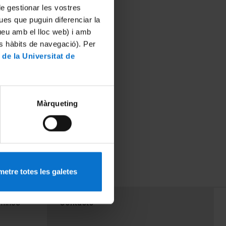
 de gestionar les vostres
ues que puguin diferenciar la
tueu amb el lloc web) i amb
es hàbits de navegació). Per
 de la Universitat de
ltat de
Màrqueting
bertura de
etre totes les galetes
PEU 3
rminos
Contacto