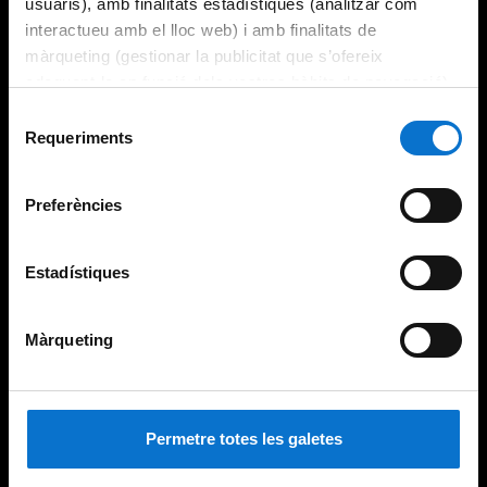
usuaris), amb finalitats estadístiques (analitzar com
interactueu amb el lloc web) i amb finalitats de
màrqueting (gestionar la publicitat que s’ofereix
adequant-la en funció dels vostres hàbits de navegació).
Per obtenir més informació sobre les galetes podeu
Selecció
consultar la
Política de galetes del lloc web de la
Requeriments
de
Universitat de Barcelona
.
consentiment
Preferències
Estadístiques
Màrqueting
Permetre totes les galetes