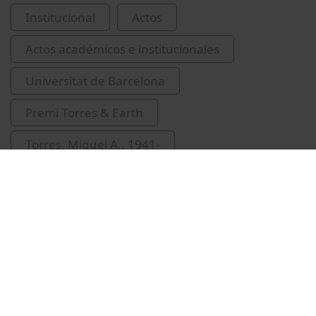
Institucional
Actos
Actos académicos e institucionales
Universitat de Barcelona
Premi Torres & Earth
Torres, Miguel A., 1941-
Guàrdia-Olmos, Joan, 1958-
lliuraments de premis i distincions