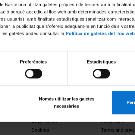
de Barcelona utilitza galetes pròpies i de tercers amb la finalitat
mació perquè accediu al lloc web amb determinades característiq
tres usuaris), amb finalitats estadístiques (analitzar com interac
ionar la publicitat que s’ofereix adequant-la en funció dels vostr
 les galetes podeu consultar la
Política de galetes del lloc web
ació. Facultat de Biologia.
Acte de Graduació de la Facu
Preferències
Estadístiques
cies Ambientals i Grau en
Biologia Curs 2020-2021 - O
mèdiques
l'acte
2021
19 November, 2021
Només utilitzar les galetes
Perm
necessàries
MENÚ PEU 1
PEU 2
Legal notice
About UBtv
Cookies
Terms and priva