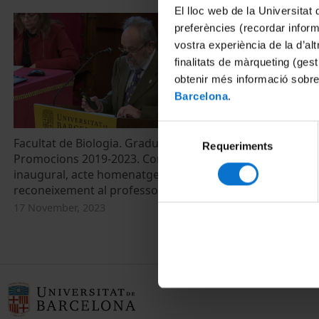
El lloc web de la Universitat 
preferències (recordar infor
vostra experiència de la d’al
finalitats de màrqueting (gest
obtenir més informació sobre
Barcelona
.
Selecció
Facultat de Biologia. Graduació
Acte de Gradu
Requeriments
de
Promocions 2019-2023. Conferència
Grau en Cièn
consentiment
inaugural, acte homenatge i
Ciències Bio
reconeixement al professorat
23 November, 
17 November, 2023