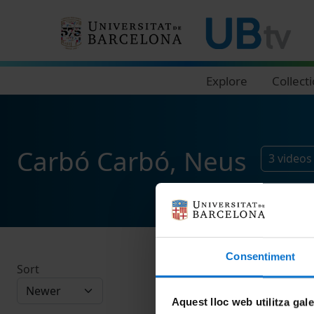
Navegació principal
Explore
Collect
Carbó Carbó, Neus
3
videos
Consentiment
Sort
Aquest lloc web utilitza gal