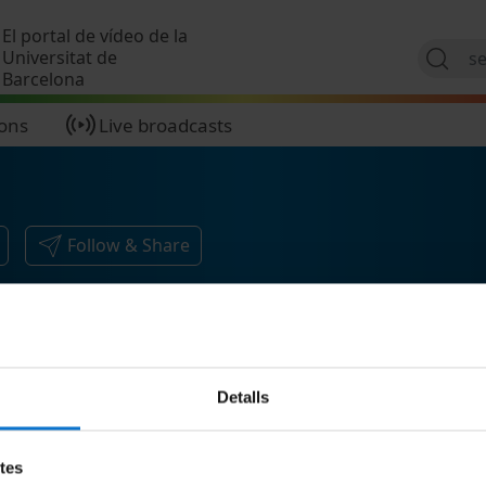
Skip to main content
El portal de vídeo de la
Universitat de
Barcelona
ions
Live broadcasts
Follow & Share
Detalls
etes