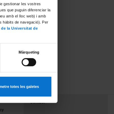
 de gestionar les vostres
ues que puguin diferenciar la
tueu amb el lloc web) i amb
es hàbits de navegació). Per
 de la Universitat de
ltat de
Màrqueting
bertura de
etre totes les galetes
PEU 3
Contact
cy