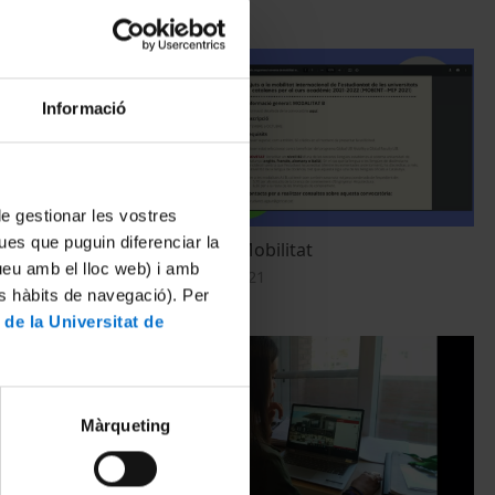
Informació
 de gestionar les vostres
ues que puguin diferenciar la
 abans,
Ajuts per a la Mobilitat
tueu amb el lloc web) i amb
itat
2 Noviembre, 2021
es hàbits de navegació). Per
 de la Universitat de
Màrqueting