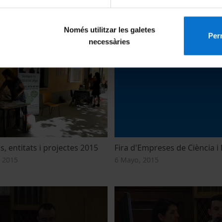
bilitat Internacional UB.
3a Fira de Mobilitat Internac
octubre
Sessió 18 d'octubre
Només utilitzar les galetes
Perm
necessàries
021
18 Octubre, 2021
s, entitats i projectes 2015
Fira d'Empreses de Ciència i
 2015
6 Mayo, 2015