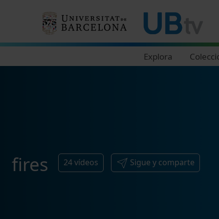
Navegació principal
Explora
Colecci
fires
24
vídeos
Sigue y comparte