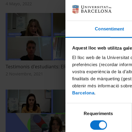
4 Mayo, 2022
Consentiment
Aquest lloc web utilitza gal
El lloc web de la Universitat 
preferències (recordar infor
Testimonis d'estudiants: ERASMUS
Multilingüitza
vostra experiència de la d’al
virtuals
2 Noviembre, 2021
finalitats de màrqueting (gest
2 Noviembre, 
obtenir més informació sobre
Barcelona
.
Selecció
Requeriments
de
consentiment