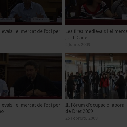
evals i el mercat de l'oci per
Les fires medievals i el merca
Jordi Canet
2 Junio, 2009
evals i el mercat de l'oci per
III Fòrum d'ocupació laboral 
ho
de Dret 2009
25 Febrero, 2009