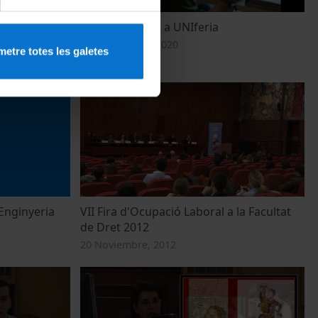
ional UB.
La UB participa a UNIferia
24 Septiembre, 2020
etre totes les galetes
 Enginyeria
VII Fira d'Ocupació Laboral a la Facultat
de Dret 2012
20 Noviembre, 2012