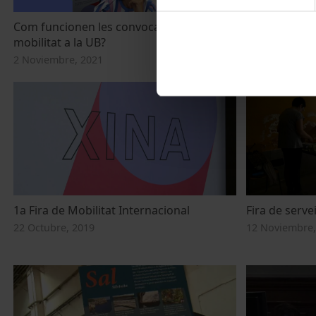
Com funcionen les convocatòries de
3a Fira de Mo
mobilitat a la UB?
Sessió 19 d'
2 Noviembre, 2021
19 Octubre, 2
1a Fira de Mobilitat Internacional
Fira de servei
22 Octubre, 2019
12 Noviembre,