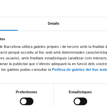
Detalls
etes
de Barcelona utilitza galetes pròpies i de tercers amb la finalitat
mació perquè accediu al lloc web amb determinades característiq
’t Intercanvis lingüístics
La importància dels idiomes
tres usuaris), amb finalitats estadístiques (analitzar com interac
durant i després d’una mobil
ionar la publicitat que s’ofereix adequant-la en funció dels vostr
2021
2 Noviembre, 2021
 les galetes podeu consultar la
Política de galetes del lloc web
Preferències
Estadístiques