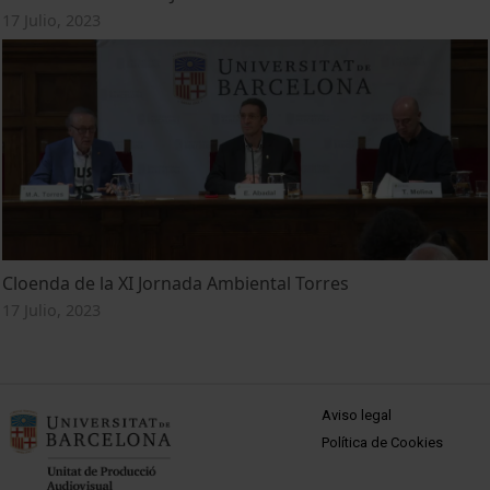
17 Julio, 2023
Cloenda de la XI Jornada Ambiental Torres
17 Julio, 2023
MENÚ PEU 1
Aviso legal
Política de Cookies