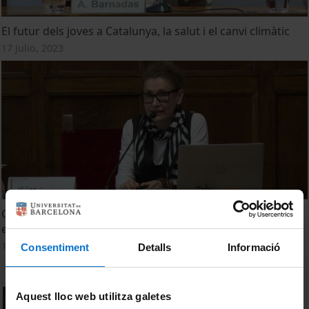
El futur dels joves a Catalunya, la salut i el canvi climàtic
17 Julio, 2023
Canvi climàtic i salut mental en infants i adolescents:
ecoansietat
17 Julio, 2023
Consentiment
Detalls
Informació
Aquest lloc web utilitza galetes