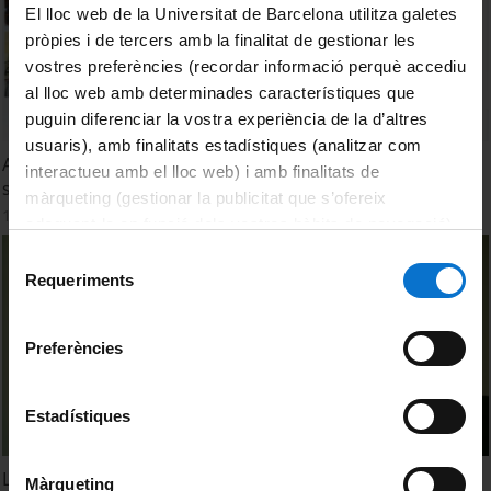
El lloc web de la Universitat de Barcelona utilitza galetes
pròpies i de tercers amb la finalitat de gestionar les
vostres preferències (recordar informació perquè accediu
al lloc web amb determinades característiques que
puguin diferenciar la vostra experiència de la d’altres
usuaris), amb finalitats estadístiques (analitzar com
Ansietat climàtica en infants i joves i les seves opinions
interactueu amb el lloc web) i amb finalitats de
sobre les respostes del govern al canvi climàtic
màrqueting (gestionar la publicitat que s’ofereix
17 Julio, 2023
adequant-la en funció dels vostres hàbits de navegació).
Per obtenir més informació sobre les galetes podeu
Selecció
consultar la
Política de galetes del lloc web de la
Requeriments
de
Universitat de Barcelona
.
consentiment
Preferències
Estadístiques
L’ecoansietat pot radicalitzar l’activisme climàtic?
Màrqueting