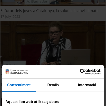
El futur dels joves a Catalunya, la salut i el canvi climàtic
17 July, 2023
Canvi climàtic i salut mental en infants i adolescents:
ecoansietat
17 July, 2023
Consentiment
Detalls
Informació
Aquest lloc web utilitza galetes