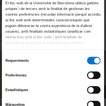
El lloc web de la Universitat de Barcelona utilitza galetes
pròpies i de tercers amb la finalitat de gestionar les
vostres preferències (recordar informació perquè accediu
al lloc web amb determinades característiques que
puguin diferenciar la vostra experiència de la d’altres
usuaris), amb finalitats estadístiques (analitzar com
Ansietat climàtica en infants i joves i les seves opinions
interactueu amb el lloc web) i amb finalitats de
sobre les respostes del govern al canvi climàtic
màrqueting (gestionar la publicitat que s’ofereix
17 July, 2023
adequant-la en funció dels vostres hàbits de navegació).
Per obtenir més informació sobre les galetes podeu
Selecció
consultar la
Política de galetes del lloc web de la
Requeriments
de
Universitat de Barcelona
.
consentiment
Preferències
Estadístiques
L’ecoansietat pot radicalitzar l’activisme climàtic?
Màrqueting