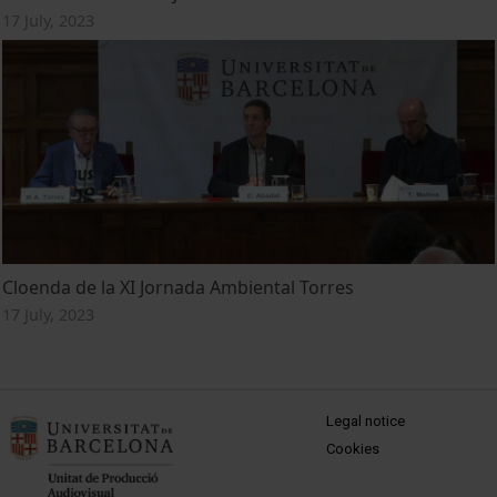
17 July, 2023
Cloenda de la XI Jornada Ambiental Torres
17 July, 2023
MENÚ PEU 1
Legal notice
Cookies