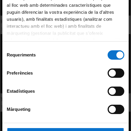
al lloc web amb determinades característiques que
puguin diferenciar la vostra experiència de la d’altres
usuaris), amb finalitats estadístiques (analitzar com
Regenerem ossos amb biomaterials!
interactueu amb el lloc web) i amb finalitats de
1 Abril, 2010
màrqueting (gestionar la publicitat que s’ofereix
adequant-la en funció dels vostres hàbits de navegació).
Per obtenir més informació sobre les galetes podeu
Selecció
consultar la
Política de galetes del lloc web de la
Requeriments
de
Universitat de Barcelona
.
consentiment
Preferències
Estadístiques
Té l'aigua poder d'atracció?
1 Abril, 2010
Màrqueting