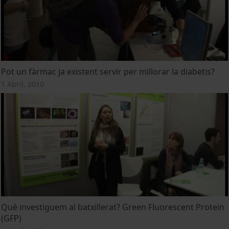
Pot un fàrmac ja existent servir per millorar la diabetis?
1 Abril, 2010
Què investiguem al batxillerat? Green Fluorescent Protein
(GFP)