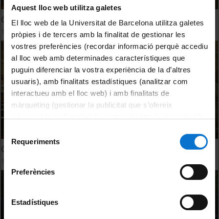
Aquest lloc web utilitza galetes
Què opinen els artistes d’Els Vespres d’Hivern 2023
El lloc web de la Universitat de Barcelona utilitza galetes
14 Marzo, 2023
pròpies i de tercers amb la finalitat de gestionar les
vostres preferències (recordar informació perquè accediu
al lloc web amb determinades característiques que
puguin diferenciar la vostra experiència de la d’altres
usuaris), amb finalitats estadístiques (analitzar com
interactueu amb el lloc web) i amb finalitats de
màrqueting (gestionar la publicitat que s’ofereix
adequant-la en funció dels vostres hàbits de navegació).
Per obtenir més informació sobre les galetes podeu
Selecció
consultar la
Política de galetes del lloc web de la
Requeriments
de
Què opina el públic d’Els Vespres d’Hivern 2023?
Universitat de Barcelona
.
consentiment
14 Marzo, 2023
Preferències
Estadístiques