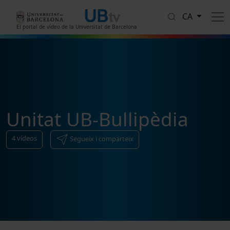
Vés al contingut
CA
El portal de vídeo de la Universitat de Barcelona
Unitat UB-Bullipèdia
4
vídeos
Segueix i comparteix