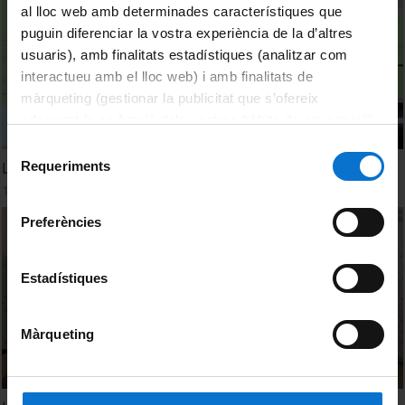
al lloc web amb determinades característiques que
puguin diferenciar la vostra experiència de la d’altres
usuaris), amb finalitats estadístiques (analitzar com
interactueu amb el lloc web) i amb finalitats de
màrqueting (gestionar la publicitat que s’ofereix
adequant-la en funció dels vostres hàbits de navegació).
Per obtenir més informació sobre les galetes podeu
Selecció
consultar la
Política de galetes del lloc web de la
Requeriments
La xocolata i els estats mentals (Clip)
de
Universitat de Barcelona
.
19 maig, 2014
consentiment
Preferències
Estadístiques
Màrqueting