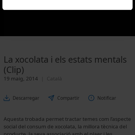
La xocolata i els estats mentals
(Clip)
19 maig, 2014
Català
Descarregar
Compartir
Notificar
Aquesta trobada permet tractar temes com l’aspecte
social del consum de xocolata, la millora tècnica del
producte, la seva associació amb el plaer i les