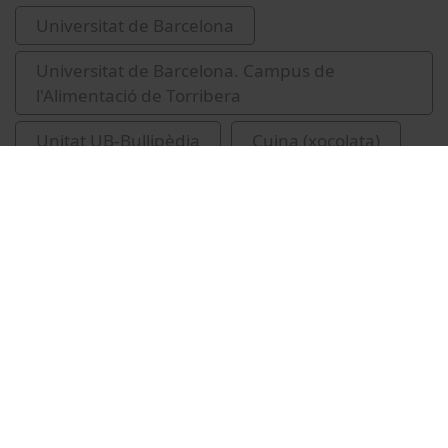
Universitat de Barcelona
Universitat de Barcelona. Campus de
l'Alimentació de Torribera
Unitat UB-Bullipèdia
Cuina (xocolata)
gastronomia
salut mental
Vídeos relacionats