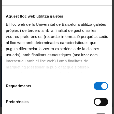
Aquest lloc web utilitza galetes
El lloc web de la Universitat de Barcelona utilitza galetes
pròpies i de tercers amb la finalitat de gestionar les
vostres preferències (recordar informació perquè accediu
al lloc web amb determinades característiques que
The Role of Political Frictions in Financial Crisis
puguin diferenciar la vostra experiència de la d’altres
2 juliol, 2015
usuaris), amb finalitats estadístiques (analitzar com
interactueu amb el lloc web) i amb finalitats de
màrqueting (gestionar la publicitat que s’ofereix
adequant-la en funció dels vostres hàbits de navegació).
Per obtenir més informació sobre les galetes podeu
Selecció
consultar la
Política de galetes del lloc web de la
Requeriments
de
Universitat de Barcelona
.
consentiment
Preferències
UB Economics Interview: Richard Watt