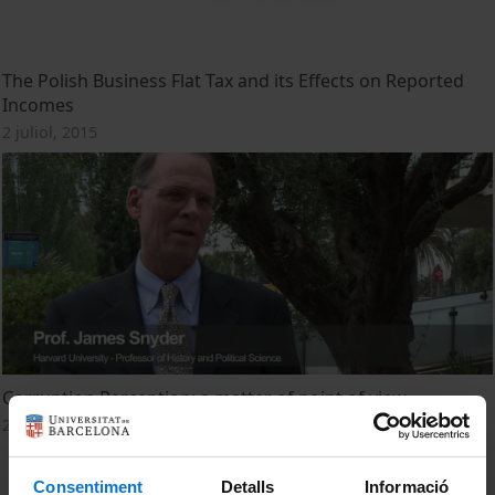
The Polish Business Flat Tax and its Effects on Reported
Incomes
2 juliol, 2015
Corruption Perception: a matter of point of view
2 juliol, 2015
Consentiment
Detalls
Informació