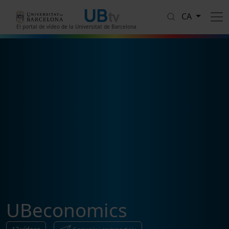
Vés al contingut
CA
El portal de vídeo de la Universitat de Barcelona
UBeconomics
12
vídeos