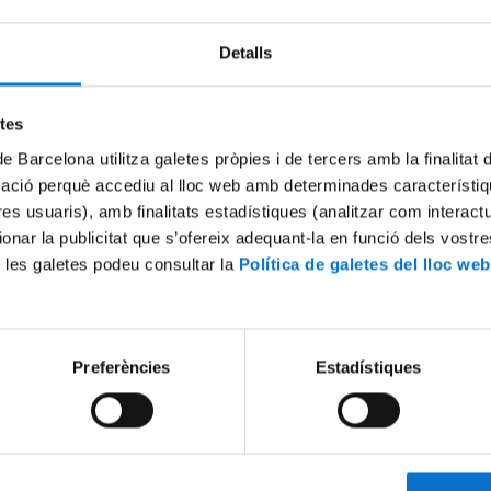
Detalls
etes
de Barcelona utilitza galetes pròpies i de tercers amb la finalitat
mació perquè accediu al lloc web amb determinades característiq
tres usuaris), amb finalitats estadístiques (analitzar com interac
ionar la publicitat que s’ofereix adequant-la en funció dels vostr
 les galetes podeu consultar la
Política de galetes del lloc web
Jornada "Tesis, Doctorands i
Acte d'Inauguració del Parc 
 a on volem anar les Ciències
Humanitats i les Ciències Soc
cials de la UB?"
5 juny, 2015
6
Preferències
Estadístiques