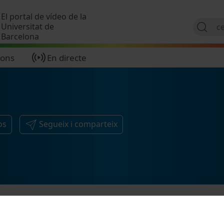
Vés al contingut
El portal de vídeo de la
Universitat de
Barcelona
ions
En directe
os
Segueix i comparteix