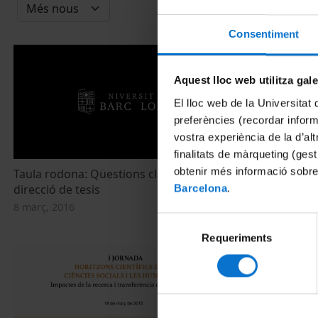
Consentiment
Aquest lloc web utilitza gal
El lloc web de la Universitat 
preferències (recordar infor
vostra experiència de la d’al
finalitats de màrqueting (gest
obtenir més informació sobre
Taula rodona: Qüestions claus sobre la
Presentació 
direcció de tesis
Recerca. Cap
Barcelona
.
Humanes i So
8 març, 2016
Selecció
18 febrer, 201
Requeriments
de
consentiment