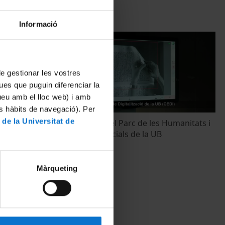
Informació
 de gestionar les vostres
ues que puguin diferenciar la
tueu amb el lloc web) i amb
es hàbits de navegació). Per
 de la Universitat de
de les
Inauguració del Parc de les Humanitats i
ials de la UB
les Ciències Socials de la UB
3 juny, 2015
Màrqueting