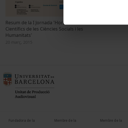
Resum de la I Jornada 'Horitzons
Científics de les Ciències Socials i les
Humanitats'
20 març, 2015
Fundadora de la
Membre de la
Membre de la