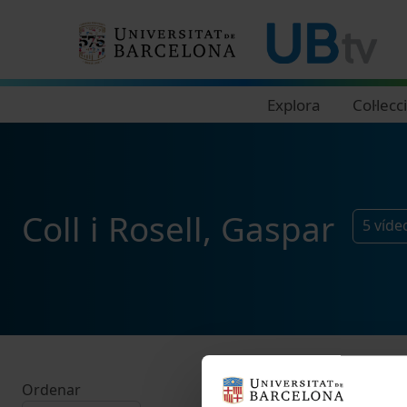
Navegació principal
Explora
Col·lecc
Coll i Rosell, Gaspar
5
víde
Ordenar