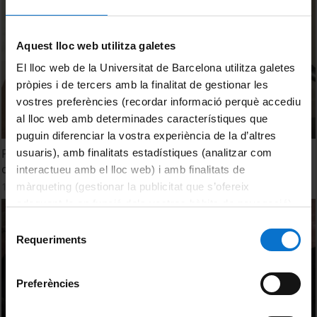
Aquest lloc web utilitza galetes
El lloc web de la Universitat de Barcelona utilitza galetes
pròpies i de tercers amb la finalitat de gestionar les
vostres preferències (recordar informació perquè accediu
al lloc web amb determinades característiques que
puguin diferenciar la vostra experiència de la d’altres
Presentació Jornada "Tesis, Doctorands i Recerca. Cap a
usuaris), amb finalitats estadístiques (analitzar com
on volem anar les Ciències Humanes i Socials de la UB?"
interactueu amb el lloc web) i amb finalitats de
18 February, 2016
màrqueting (gestionar la publicitat que s’ofereix
adequant-la en funció dels vostres hàbits de navegació).
Per obtenir més informació sobre les galetes podeu
Selecció
consultar la
Política de galetes del lloc web de la
Requeriments
de
Universitat de Barcelona
.
consentiment
Preferències