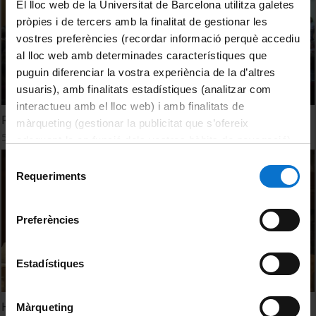
El lloc web de la Universitat de Barcelona utilitza galetes
pròpies i de tercers amb la finalitat de gestionar les
vostres preferències (recordar informació perquè accediu
al lloc web amb determinades característiques que
puguin diferenciar la vostra experiència de la d’altres
usuaris), amb finalitats estadístiques (analitzar com
interactueu amb el lloc web) i amb finalitats de
Resum de l'acte homenatge Xavier Triadó Subirana
màrqueting (gestionar la publicitat que s’ofereix
5 setembre, 2013
adequant-la en funció dels vostres hàbits de navegació).
Per obtenir més informació sobre les galetes podeu
Selecció
consultar la
Política de galetes del lloc web de la
Requeriments
de
Universitat de Barcelona
.
consentiment
Preferències
Estadístiques
Homenaje a Ramón Carnicer
Màrqueting