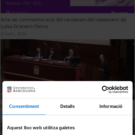
Acte de commemoració del centenari del naixement de
Luisa Granero Sierra
6 març, 2024
Homenatge In Memoriam. Carmina Virgili
Consentiment
Detalls
Informació
23 febrer, 2015
Aquest lloc web utilitza galetes