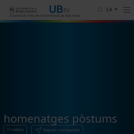
Vés al contingut
CA
El portal de vídeo de la Universitat de Barcelona
homenatges pòstums
11
vídeos
Segueix i comparteix