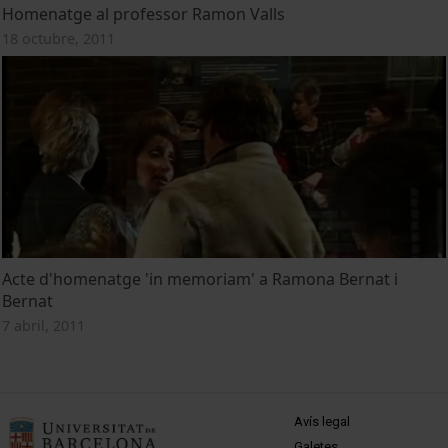
Homenatge al professor Ramon Valls
18 octubre, 2011
Acte d'homenatge 'in memoriam' a Ramona Bernat i
Bernat
7 abril, 2011
MENÚ PEU 1
Avís legal
Galetes