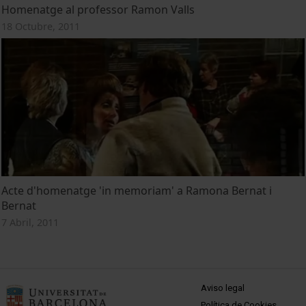
Homenatge al professor Ramon Valls
18 Octubre, 2011
Acte d'homenatge 'in memoriam' a Ramona Bernat i
Bernat
7 Abril, 2011
MENÚ PEU 1
Aviso legal
Política de Cookies