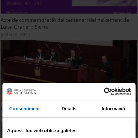
Acte de commemoració del centenari del naixement de
Luisa Granero Sierra
6 Marzo, 2024
Homenatge In Memoriam. Carmina Virgili
Consentiment
Detalls
Informació
23 Febrero, 2015
Aquest lloc web utilitza galetes