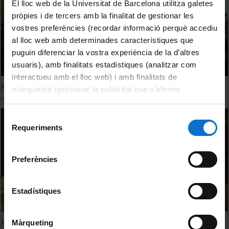
El lloc web de la Universitat de Barcelona utilitza galetes
pròpies i de tercers amb la finalitat de gestionar les
vostres preferències (recordar informació perquè accediu
al lloc web amb determinades característiques que
puguin diferenciar la vostra experiència de la d’altres
usuaris), amb finalitats estadístiques (analitzar com
interactueu amb el lloc web) i amb finalitats de
Resum de l'acte homenatge Xavier Triadó Subirana
màrqueting (gestionar la publicitat que s’ofereix
5 Septiembre, 2013
adequant-la en funció dels vostres hàbits de navegació).
Per obtenir més informació sobre les galetes podeu
Selecció
consultar la
Política de galetes del lloc web de la
Requeriments
de
Universitat de Barcelona
.
consentiment
Preferències
Estadístiques
Homenaje a Ramón Carnicer
Màrqueting