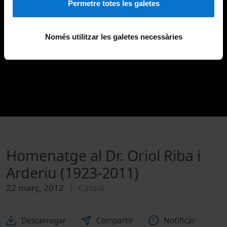
Permetre totes les galetes
Només utilitzar les galetes necessàries
Homenatge al Dr. Oriol Riba i
Arderiu (1923-2011)
22 març, 2012
Català
Descarregar
Compartir
Notificar