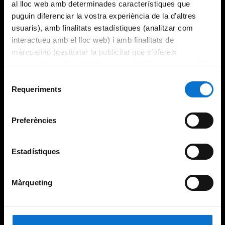
al lloc web amb determinades característiques que
puguin diferenciar la vostra experiència de la d’altres
usuaris), amb finalitats estadístiques (analitzar com
interactueu amb el lloc web) i amb finalitats de
màrqueting (gestionar la publicitat que s’ofereix
adequant-la en funció dels vostres hàbits de navegació).
Per obtenir més informació sobre les galetes podeu
Selecció
consultar la
Política de galetes del lloc web de la
Requeriments
de
Universitat de Barcelona
.
consentiment
Preferències
Estadístiques
Màrqueting