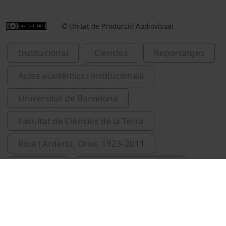
© Unitat de Producció Audiovisual
Institucional
Ciències
Reportatges
Actes acadèmics i institucionals
Universitat de Barcelona
Facultat de Ciències de la Terra
Riba i Arderiu, Oriol, 1923-2011
Marzo, M.
Canals Artigas, Miquel
Pascual, Ramon (Pascual de Sans)
Giner, Salvador, 1934-