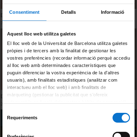
Consentiment
Detalls
Informació
Davant de l’obra. El rapte de les sabines
7 desembre, 2022
Aquest lloc web utilitza galetes
El lloc web de la Universitat de Barcelona utilitza galetes
pròpies i de tercers amb la finalitat de gestionar les
vostres preferències (recordar informació perquè accediu
al lloc web amb determinades característiques que
puguin diferenciar la vostra experiència de la d’altres
usuaris), amb finalitats estadístiques (analitzar com
interactueu amb el lloc web) i amb finalitats de
màrqueting (gestionar la publicitat que s’ofereix
Davant de l’obra. La cova dels coloms
adequant-la en funció dels vostres hàbits de navegació).
28 novembre, 2022
Per obtenir més informació sobre les galetes podeu
Selecció
consultar la
Política de galetes del lloc web de la
Requeriments
de
Universitat de Barcelona
.
consentiment
Preferències