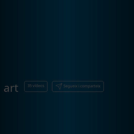
art
35
vídeos
Segueix i comparteix