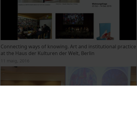
Connecting ways of knowing. Art and institutional practice
at the Haus der Kulturen der Welt, Berlin
11 maig, 2016
Painting Global Art: Hale Woodruff's Atlanta University