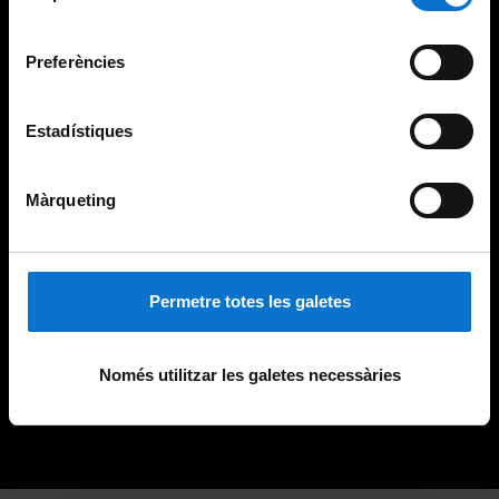
Universitat de Barcelona
.
consentiment
Preferències
Estadístiques
Màrqueting
Permetre totes les galetes
Només utilitzar les galetes necessàries