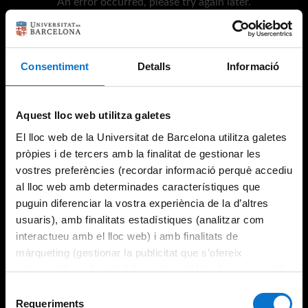
An error occurred, please try again later.
Try again
Consentiment
Detalls
Informació
Aquest lloc web utilitza galetes
El lloc web de la Universitat de Barcelona utilitza galetes
pròpies i de tercers amb la finalitat de gestionar les
vostres preferències (recordar informació perquè accediu
al lloc web amb determinades característiques que
puguin diferenciar la vostra experiència de la d’altres
usuaris), amb finalitats estadístiques (analitzar com
interactueu amb el lloc web) i amb finalitats de
màrqueting (gestionar la publicitat que s’ofereix
adequant-la en funció dels vostres hàbits de navegació).
Per obtenir més informació sobre les galetes podeu
Selecció
consultar la
Política de galetes del lloc web de la
Requeriments
de