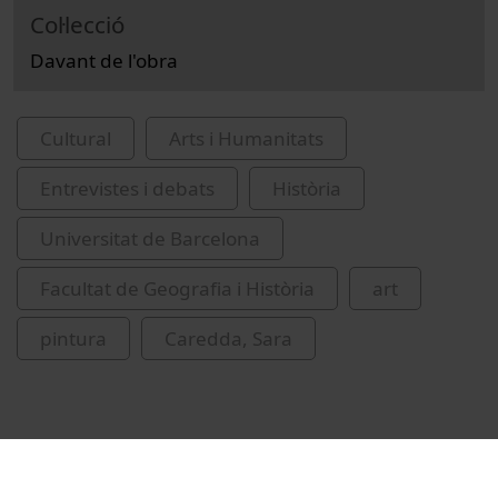
Col·lecció
Davant de l'obra
Cultural
Arts i Humanitats
Entrevistes i debats
Història
Universitat de Barcelona
Facultat de Geografia i Història
art
pintura
Caredda, Sara