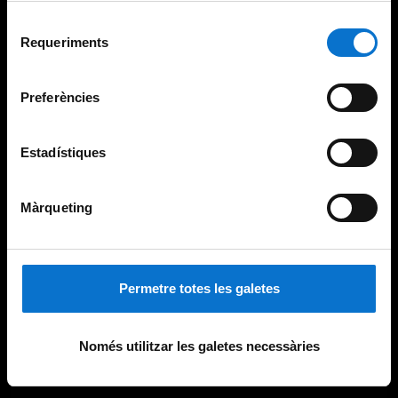
Per obtenir més informació sobre les galetes podeu
Selecció
consultar la
Política de galetes del lloc web de la
Requeriments
de
Universitat de Barcelona
.
consentiment
Preferències
Estadístiques
Màrqueting
Permetre totes les galetes
Només utilitzar les galetes necessàries