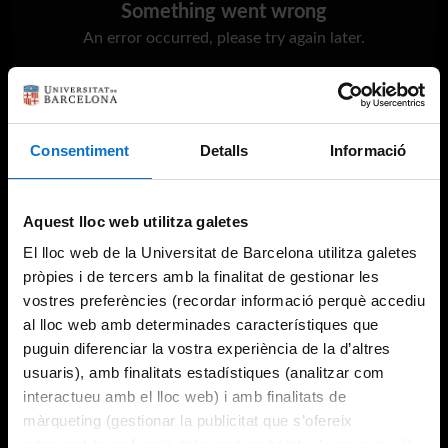
Something went wrong
An error occurred, please try again later.
Try again
Consentiment
Detalls
Informació
Aquest lloc web utilitza galetes
El lloc web de la Universitat de Barcelona utilitza galetes
pròpies i de tercers amb la finalitat de gestionar les
vostres preferències (recordar informació perquè accediu
al lloc web amb determinades característiques que
puguin diferenciar la vostra experiència de la d’altres
usuaris), amb finalitats estadístiques (analitzar com
interactueu amb el lloc web) i amb finalitats de
màrqueting (gestionar la publicitat que s’ofereix
adequant-la en funció dels vostres hàbits de navegació).