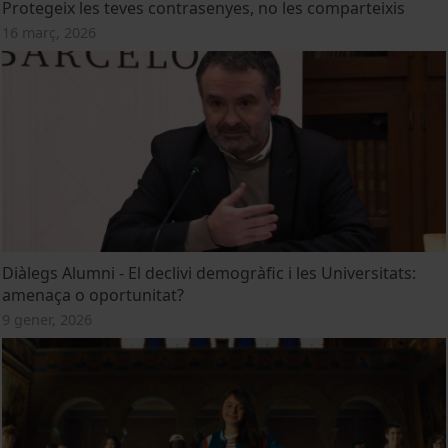
Protegeix les teves contrasenyes, no les comparteixis
16 març, 2026
Diàlegs Alumni - El declivi demogràfic i les Universitats:
amenaça o oportunitat?
9 gener, 2026