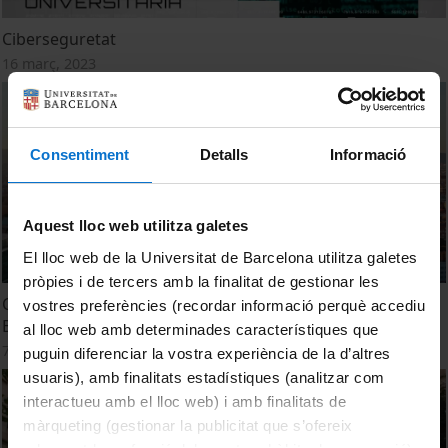
Ciberseguretat
16 març, 2023
Consentiment
Detalls
Informació
Aquest lloc web utilitza galetes
El lloc web de la Universitat de Barcelona utilitza galetes
pròpies i de tercers amb la finalitat de gestionar les
CHARM-EU Knowledge Creating Team Hackathon in
vostres preferències (recordar informació perquè accediu
Barcelona
al lloc web amb determinades característiques que
7 novembre, 2022
puguin diferenciar la vostra experiència de la d’altres
usuaris), amb finalitats estadístiques (analitzar com
interactueu amb el lloc web) i amb finalitats de
màrqueting (gestionar la publicitat que s’ofereix