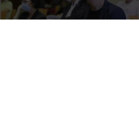
Let's UB!
19 juliol, 2021
V Jornada de la Xarxa Catalana d’Universitats Saludables.
Espai Aula Ramón i Cajal