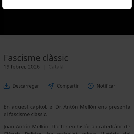
Fascisme clàssic
19 febrer, 2026
Català
Descarregar
Compartir
Notificar
En aquest capítol, el Dr. Antón Mellón ens presenta
el fascisme clàssic.
Joan Antón Mellón, Doctor en història i catedràtic de
Ciència Política, ha treballat sobre: ​​Història del