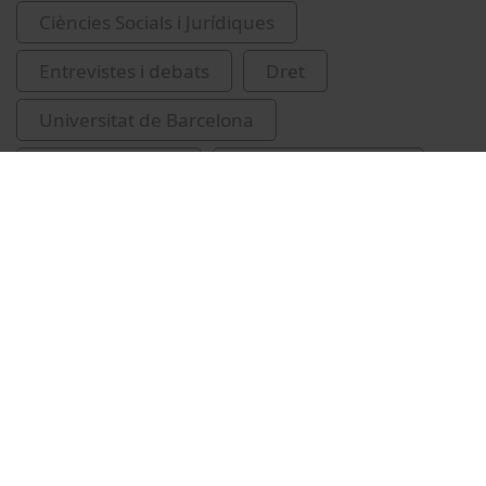
Ciències Socials i Jurídiques
Entrevistes i debats
Dret
Universitat de Barcelona
Facultat de Dret
Antón Mellón, Joan
feixisme
ciències polítiques
Vídeos relacionats