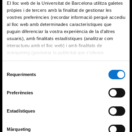
El lloc web de la Universitat de Barcelona utilitza galetes
pròpies i de tercers amb la finalitat de gestionar les
vostres preferències (recordar informació perquè accediu
al lloc web amb determinades característiques que
puguin diferenciar la vostra experiència de la d’altres
usuaris), amb finalitats estadístiques (analitzar com
interactueu amb el lloc web) i amb finalitats de
màrqueting (gestionar la publicitat que s’ofereix
adequant-la en funció dels vostres hàbits de navegació).
Per obtenir més informació sobre les galetes podeu
Selecció
consultar la
Política de galetes del lloc web de la
Requeriments
de
Universitat de Barcelona
.
consentiment
Preferències
Estadístiques
Màrqueting