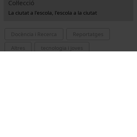
Col·lecció
La ciutat a l'escola, l'escola a la ciutat
Docència i Recerca
Reportatges
Altres
tecnologia i joves
igualtat de gènere
interdisciplinarietat
Barcelona (Catalunya). Ajuntament
Vídeos relacionats