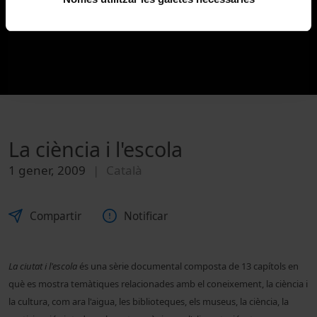
La ciència i l'escola
1 gener, 2009
Català
Compartir
Notificar
La ciutat i l'escola
és una sèrie documental composta de 13 capítols en
què es mostra temàtiques relacionades amb el coneixement, la ciència i
la cultura, com ara l'aigua, les biblioteques, els museus, la ciència, la