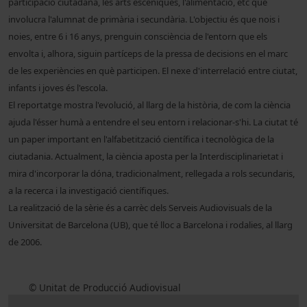
participació ciutadana, les arts escèniques, l'alimentació, etc que
involucra l'alumnat de primària i secundària. L'objectiu és que nois i
noies, entre 6 i 16 anys, prenguin consciència de l'entorn que els
envolta i, alhora, siguin partíceps de la pressa de decisions en el marc
de les experiències en què participen. El nexe d'interrelació entre ciutat,
infants i joves és l'escola.
El reportatge mostra l'evolució, al llarg de la història, de com la ciència
ajuda l'ésser humà a entendre el seu entorn i relacionar-s'hi. La ciutat té
un paper important en l'alfabetització científica i tecnològica de la
ciutadania. Actualment, la ciència aposta per la Interdisciplinarietat i
mira d'incorporar la dóna, tradicionalment, rellegada a rols secundaris,
a la recerca i la investigació científiques.
La realització de la sèrie és a carrèc dels Serveis Audiovisuals de la
Universitat de Barcelona (UB), que té lloc a Barcelona i rodalies, al llarg
de 2006.
© Unitat de Producció Audiovisual