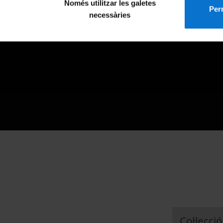
Només utilitzar les galetes
Perm
necessàries
Col·lecció