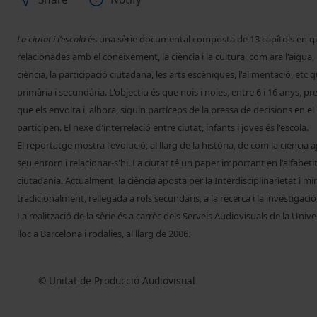
La ciutat i l'escola
és una sèrie documental composta de 13 capítols en 
relacionades amb el coneixement, la ciència i la cultura, com ara l'aigua, 
ciència, la participació ciutadana, les arts escèniques, l'alimentació, etc
primària i secundària. L'objectiu és que nois i noies, entre 6 i 16 anys, p
que els envolta i, alhora, siguin partíceps de la pressa de decisions en e
participen. El nexe d'interrelació entre ciutat, infants i joves és l'escola.
El reportatge mostra l'evolució, al llarg de la història, de com la ciència
seu entorn i relacionar-s'hi. La ciutat té un paper important en l'alfabetit
ciutadania. Actualment, la ciència aposta per la Interdisciplinarietat i mi
tradicionalment, rellegada a rols secundaris, a la recerca i la investigació
La realització de la sèrie és a carrèc dels Serveis Audiovisuals de la Univ
lloc a Barcelona i rodalies, al llarg de 2006.
© Unitat de Producció Audiovisual