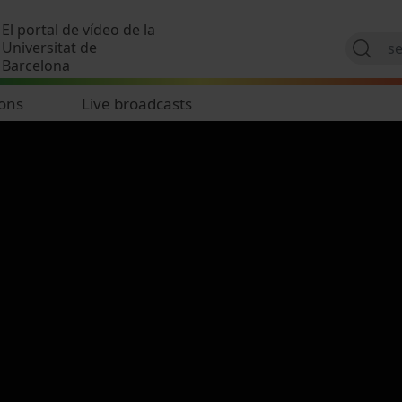
Skip to main content
El portal de vídeo de la
Universitat de
Barcelona
ions
Live broadcasts