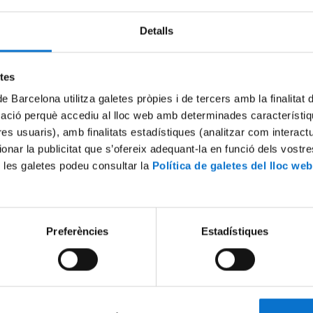
Detalls
Try again
etes
de Barcelona utilitza galetes pròpies i de tercers amb la finalitat
mació perquè accediu al lloc web amb determinades característiq
tres usuaris), amb finalitats estadístiques (analitzar com interac
ionar la publicitat que s’ofereix adequant-la en funció dels vostr
 les galetes podeu consultar la
Política de galetes del lloc web
Preferències
Estadístiques