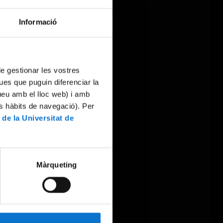
Informació
 de gestionar les vostres
ues que puguin diferenciar la
tueu amb el lloc web) i amb
es hàbits de navegació). Per
 de la Universitat de
Màrqueting