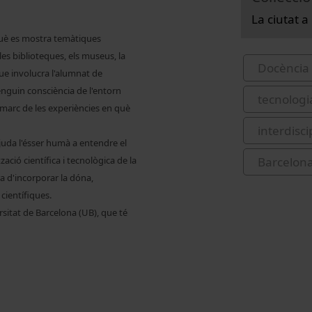
La ciutat a 
què es mostra temàtiques
les biblioteques, els museus, la
Docència 
 que involucra l'alumnat de
renguin consciència de l'entorn
tecnologia
l marc de les experiències en què
interdisci
 ajuda l'ésser humà a entendre el
zació científica i tecnològica de la
Barcelona
ra d'incorporar la dóna,
 científiques.
ersitat de Barcelona (UB), que té