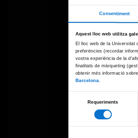
Consentiment
Aquest lloc web utilitza gal
El lloc web de la Universitat 
preferències (recordar infor
vostra experiència de la d’al
finalitats de màrqueting (gest
obtenir més informació sobre
Barcelona
.
Selecció
Requeriments
de
consentiment