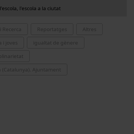
l'escola, l'escola a la ciutat
i Recerca
Reportatges
Altres
 i joves
igualtat de gènere
plinarietat
 (Catalunya). Ajuntament