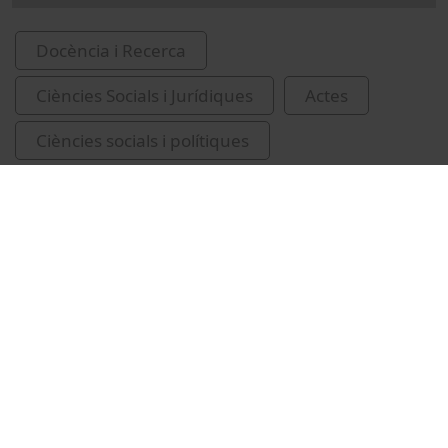
Docència i Recerca
Ciències Socials i Jurídiques
Actes
Ciències socials i polítiques
Universitat de Barcelona
congressos
conferències
recursos educatius oberts UB
salut mental
Jiménez, Mònika
Montaña, Mireia
Virós, Clara
Hernández, Eulàlia
Llunell, Ferran