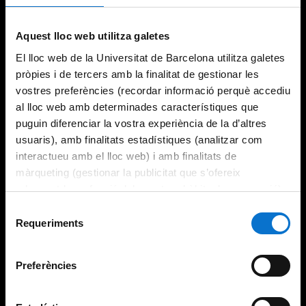
Try again
Aquest lloc web utilitza galetes
El lloc web de la Universitat de Barcelona utilitza galetes
pròpies i de tercers amb la finalitat de gestionar les
vostres preferències (recordar informació perquè accediu
al lloc web amb determinades característiques que
puguin diferenciar la vostra experiència de la d’altres
usuaris), amb finalitats estadístiques (analitzar com
interactueu amb el lloc web) i amb finalitats de
màrqueting (gestionar la publicitat que s’ofereix
adequant-la en funció dels vostres hàbits de navegació).
Per obtenir més informació sobre les galetes podeu
Selecció
consultar la
Política de galetes del lloc web de la
Requeriments
de
Universitat de Barcelona
.
consentiment
Preferències