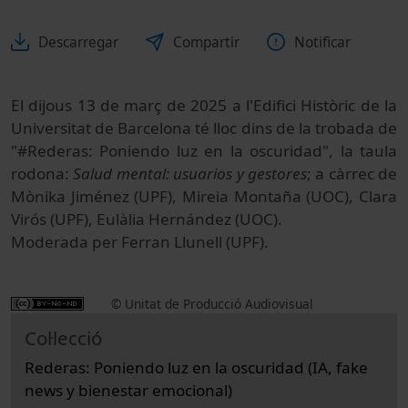
Descarregar
Compartir
Notificar
El dijous 13 de març de 2025 a l'Edifici Històric de la
Universitat de Barcelona té lloc dins de la trobada de
"#Rederas: Poniendo luz en la oscuridad", la taula
rodona:
Salud mental: usuarios y gestores
; a càrrec de
Mònika Jiménez (UPF), Mireia Montaña (UOC), Clara
Virós (UPF), Eulàlia Hernández (UOC).
Moderada per Ferran Llunell (UPF).
© Unitat de Producció Audiovisual
Col·lecció
Rederas: Poniendo luz en la oscuridad (IA, fake
news y bienestar emocional)