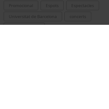
Promocional
Espots
Espectacles
Universitat de Barcelona
concerts
Nit de la Música
Vídeos relacionats