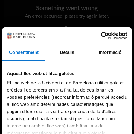
Something went wrong
An error occurred, please try again later.
Try again
Consentiment
Detalls
Informació
Aquest lloc web utilitza galetes
El lloc web de la Universitat de Barcelona utilitza galetes
pròpies i de tercers amb la finalitat de gestionar les
vostres preferències (recordar informació perquè accediu
al lloc web amb determinades característiques que
puguin diferenciar la vostra experiència de la d’altres
usuaris), amb finalitats estadístiques (analitzar com
interactueu amb el lloc web) i amb finalitats de
màrqueting (gestionar la publicitat que s’ofereix