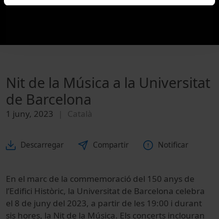
Nit de la Música a la Universitat
de Barcelona
1 juny, 2023
Català
Descarregar
Compartir
Notificar
En el marc de la commemoració del 150 anys de
l’Edifici Històric, la Universitat de Barcelona celebra
el 8 de juny del 2023, a partir de les 19:00 i durant
sis hores, la Nit de la Música. Els concerts inclouran