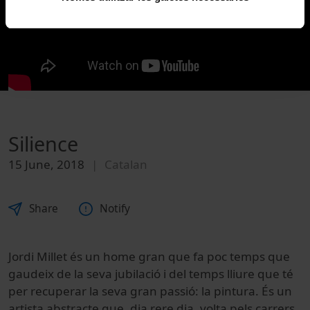
Silience
15 June, 2018
Catalan
Share
Notify
Jordi Millet és un home gran que fa poc temps que
gaudeix de la seva jubilació i del temps lliure que té
per recuperar la seva gran passió: la pintura. És un
artista abstracte que, dia rere dia, volta pels carrers