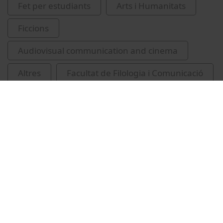
Fet per estudiants
Arts i Humanitats
Ficcions
Audiovisual communication and cinema
Altres
Facultat de Filologia i Comunicació
graucic
gcic
curtmetratges
alumnes
art abstracte
pintura
Related videos