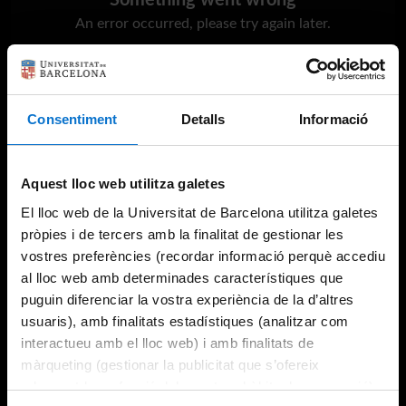
Something went wrong
An error occurred, please try again later.
Try again
Consentiment
Detalls
Informació
Aquest lloc web utilitza galetes
El lloc web de la Universitat de Barcelona utilitza galetes
pròpies i de tercers amb la finalitat de gestionar les
vostres preferències (recordar informació perquè accediu
al lloc web amb determinades característiques que
puguin diferenciar la vostra experiència de la d’altres
usuaris), amb finalitats estadístiques (analitzar com
interactueu amb el lloc web) i amb finalitats de
màrqueting (gestionar la publicitat que s’ofereix
adequant-la en funció dels vostres hàbits de navegació).