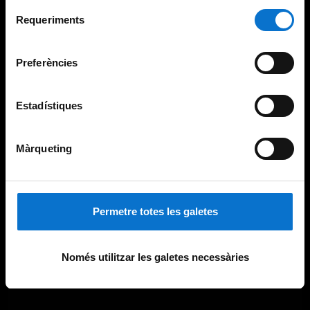
Per obtenir més informació sobre les galetes podeu
Selecció
consultar la
Política de galetes del lloc web de la
Requeriments
de
Universitat de Barcelona
.
consentiment
Preferències
Estadístiques
Màrqueting
Permetre totes les galetes
Només utilitzar les galetes necessàries