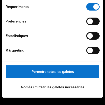
Per obtenir més informació sobre les galetes podeu
Selecció
consultar la
Política de galetes del lloc web de la
Requeriments
de
Universitat de Barcelona
.
consentiment
Preferències
Estadístiques
Màrqueting
Permetre totes les galetes
Només utilitzar les galetes necessàries