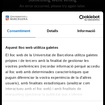
Something went wrong
An error occurred, please try again later.
Try again
Consentiment
Detalls
Informació
Aquest lloc web utilitza galetes
El lloc web de la Universitat de Barcelona utilitza galetes
pròpies i de tercers amb la finalitat de gestionar les
vostres preferències (recordar informació perquè accediu
al lloc web amb determinades característiques que
puguin diferenciar la vostra experiència de la d’altres
usuaris), amb finalitats estadístiques (analitzar com
interactueu amb el lloc web) i amb finalitats de
màrqueting (gestionar la publicitat que s’ofereix
adequant-la en funció dels vostres hàbits de navegació).