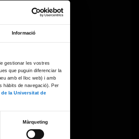
Informació
 de gestionar les vostres
ues que puguin diferenciar la
tueu amb el lloc web) i amb
es hàbits de navegació). Per
 de la Universitat de
Màrqueting