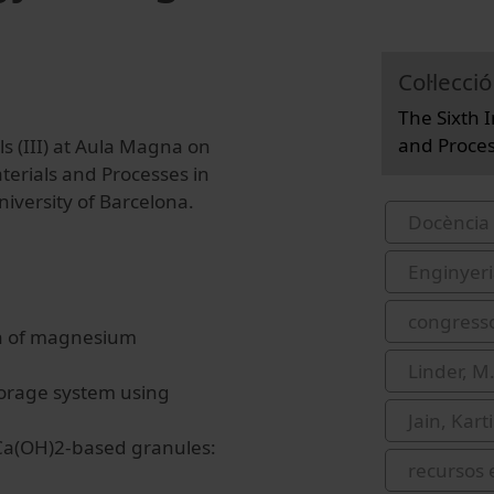
Col·lecció
The Sixth 
and Proces
 (III) at Aula Magna on
erials and Processes in
iversity of Barcelona.
Docència 
Enginyeri
congress
on of magnesium
Linder, M
torage system using
Jain, Kart
 Ca(OH)2‐based granules:
recursos 