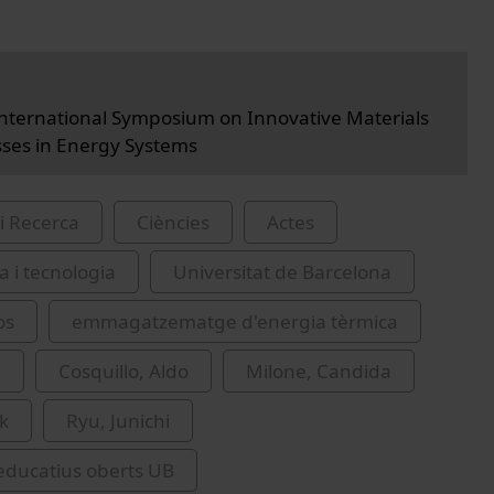
International Symposium on Innovative Materials
ses in Energy Systems
i Recerca
Ciències
Actes
a i tecnologia
Universitat de Barcelona
os
emmagatzematge d'energia tèrmica
.
Cosquillo, Aldo
Milone, Candida
ik
Ryu, Junichi
educatius oberts UB