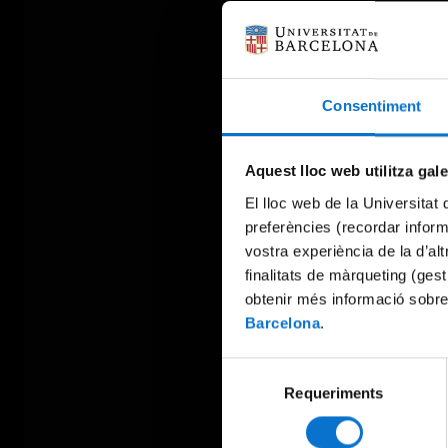
Consentiment
Aquest lloc web utilitza gal
El lloc web de la Universitat 
preferències (recordar infor
vostra experiència de la d’al
finalitats de màrqueting (gest
obtenir més informació sobre
Barcelona
.
Selecció
Requeriments
de
consentiment