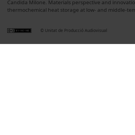
Candida Milone. Materials perspective and innovation
thermochemical heat storage at low‐ and middle‐te
© Unitat de Producció Audiovisual
Vídeos relacionats