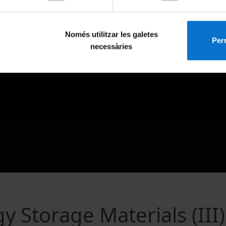
Només utilitzar les galetes
Perm
necessàries
 Storage Materials (III)