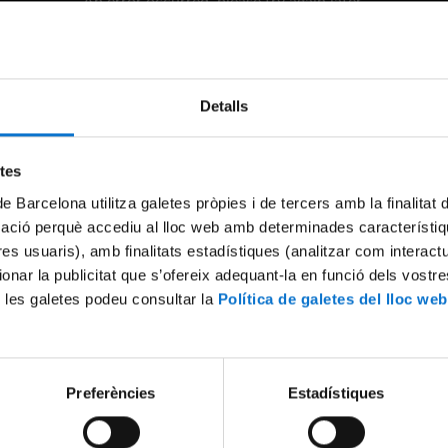
An error occurred, please try again later.
Try again
Detalls
etes
de Barcelona utilitza galetes pròpies i de tercers amb la finalitat
mació perquè accediu al lloc web amb determinades característiq
tres usuaris), amb finalitats estadístiques (analitzar com interac
ionar la publicitat que s’ofereix adequant-la en funció dels vostr
 les galetes podeu consultar la
Política de galetes del lloc web
Preferències
Estadístiques