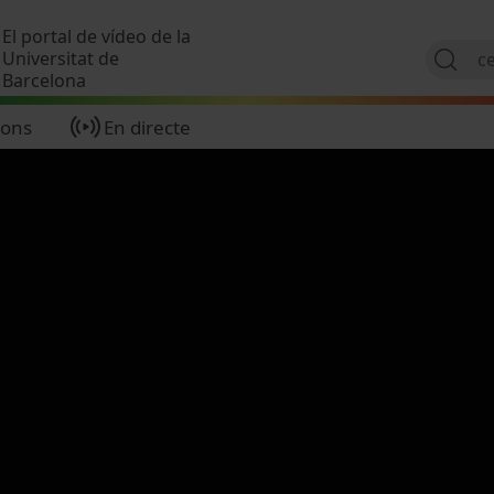
Vés al contingut
El portal de vídeo de la
Universitat de
Barcelona
ions
En directe