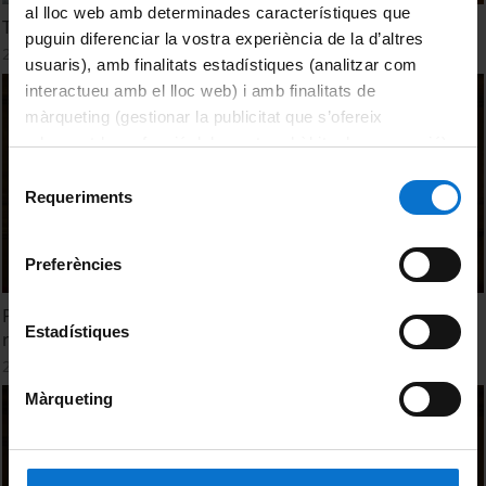
al lloc web amb determinades característiques que
Thermal Energy Storage PCM (IV)
puguin diferenciar la vostra experiència de la d’altres
26 octubre, 2022
usuaris), amb finalitats estadístiques (analitzar com
interactueu amb el lloc web) i amb finalitats de
màrqueting (gestionar la publicitat que s’ofereix
adequant-la en funció dels vostres hàbits de navegació).
Per obtenir més informació sobre les galetes podeu
Selecció
consultar la
Política de galetes del lloc web de la
Requeriments
de
Universitat de Barcelona
.
consentiment
Preferències
Plenary Session: L.F. Cabeza Thermal energy storage: is
Estadístiques
research lost in roadmaps?
26 octubre, 2022
Màrqueting