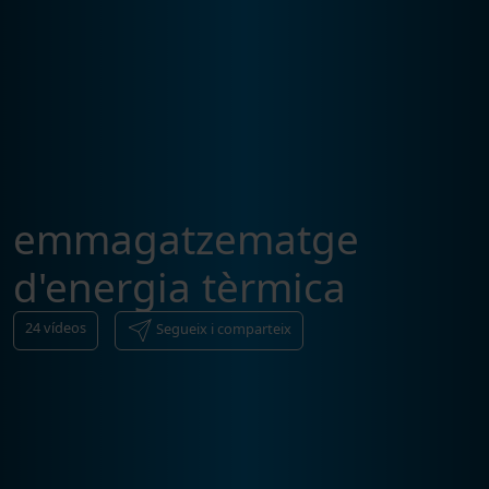
emmagatzematge
d'energia tèrmica
24
vídeos
Segueix i comparteix