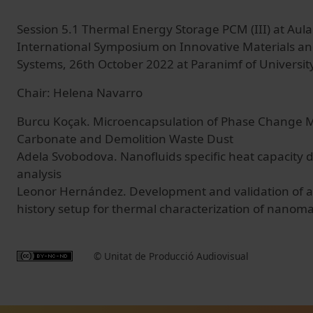
Session 5.1 Thermal Energy Storage PCM (III) at Aul
International Symposium on Innovative Materials an
Systems, 26th October 2022 at Paranimf of University
Chair: Helena Navarro
Burcu Koçak. Microencapsulation of Phase Change M
Carbonate and Demolition Waste Dust
Adela Svobodova. Nanofluids specific heat capacity d
analysis
Leonor Hernández. Development and validation of a
history setup for thermal characterization of nanoma
© Unitat de Producció Audiovisual