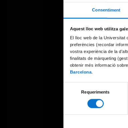
Consentiment
Aquest lloc web utilitza gal
El lloc web de la Universitat 
preferències (recordar infor
vostra experiència de la d’al
finalitats de màrqueting (gest
obtenir més informació sobre
Barcelona
.
Selecció
Requeriments
de
consentiment