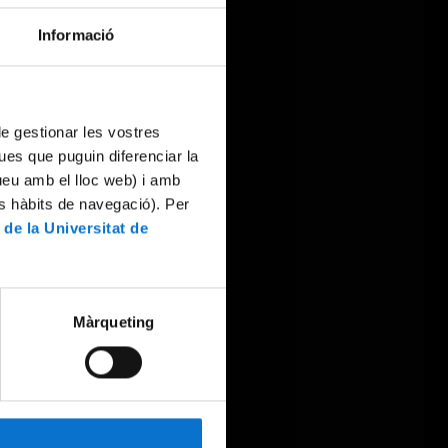
Informació
 de gestionar les vostres
ues que puguin diferenciar la
tueu amb el lloc web) i amb
es hàbits de navegació). Per
 de la Universitat de
Màrqueting