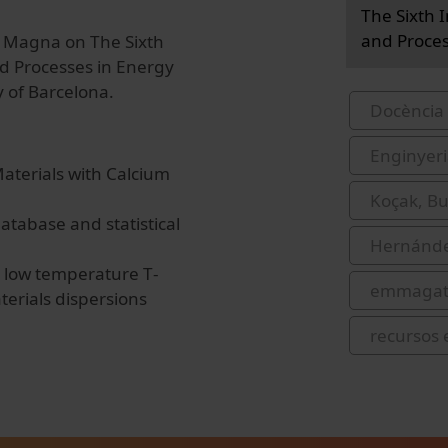
The Sixth 
and Proces
a Magna on The Sixth
d Processes in Energy
 of Barcelona.
Docència 
Enginyeri
aterials with Calcium
Koçak, B
atabase and statistical
Hernánde
 low temperature T‐
emmagatz
terials dispersions
recursos 