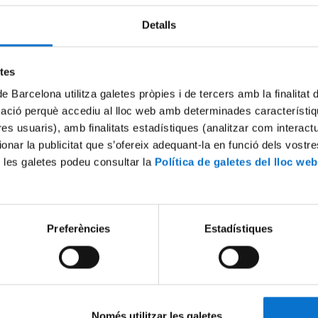
Detalls
Try again
etes
de Barcelona utilitza galetes pròpies i de tercers amb la finalitat
mació perquè accediu al lloc web amb determinades característiq
tres usuaris), amb finalitats estadístiques (analitzar com interac
ionar la publicitat que s’ofereix adequant-la en funció dels vostr
 les galetes podeu consultar la
Política de galetes del lloc web
Preferències
Estadístiques
Només utilitzar les galetes