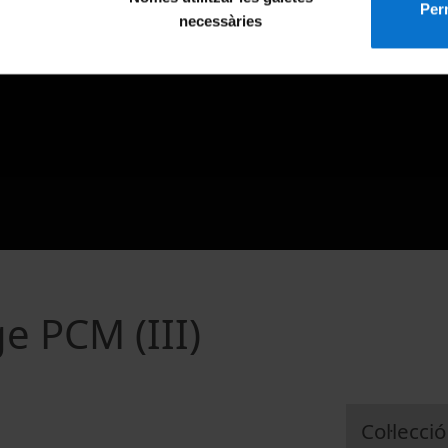
Perm
necessàries
e PCM (III)
Col·lecció