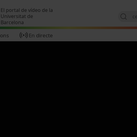
Vés al contingut
El portal de vídeo de la
Universitat de
Barcelona
ions
En directe