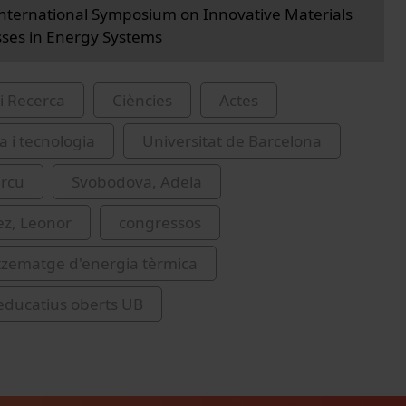
International Symposium on Innovative Materials
ses in Energy Systems
i Recerca
Ciències
Actes
a i tecnologia
Universitat de Barcelona
urcu
Svobodova, Adela
z, Leonor
congressos
ematge d'energia tèrmica
educatius oberts UB