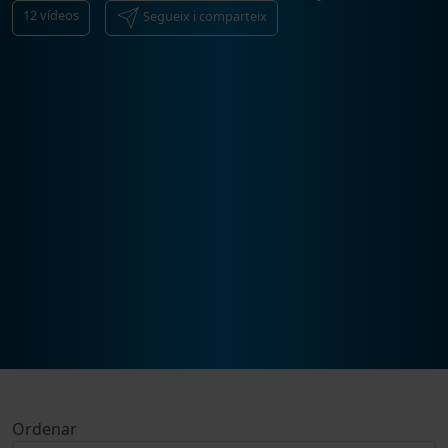
12
vídeos
Segueix i comparteix
Ordenar