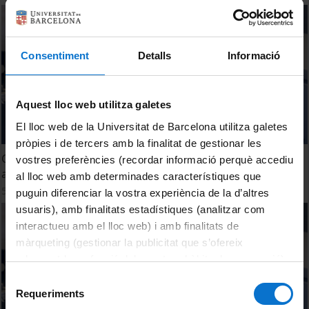
Consentiment
Detalls
Informació
Aquest lloc web utilitza galetes
El lloc web de la Universitat de Barcelona utilitza galetes
pròpies i de tercers amb la finalitat de gestionar les
Creatio takes part in the production of CAR-T ARI-0001
vostres preferències (recordar informació perquè accediu
advanced therapy
al lloc web amb determinades característiques que
5 març, 2021
puguin diferenciar la vostra experiència de la d’altres
usuaris), amb finalitats estadístiques (analitzar com
interactueu amb el lloc web) i amb finalitats de
màrqueting (gestionar la publicitat que s’ofereix
adequant-la en funció dels vostres hàbits de navegació).
Per obtenir més informació sobre les galetes podeu
Selecció
consultar la
Política de galetes del lloc web de la
Requeriments
de
Universitat de Barcelona
.