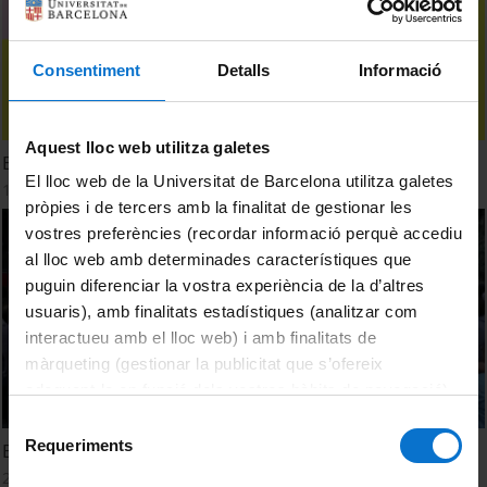
Consentiment
Detalls
Informació
Aquest lloc web utilitza galetes
Els Vespres d'Hivern 2018
El lloc web de la Universitat de Barcelona utilitza galetes
1 abril, 2018
pròpies i de tercers amb la finalitat de gestionar les
vostres preferències (recordar informació perquè accediu
al lloc web amb determinades característiques que
puguin diferenciar la vostra experiència de la d’altres
usuaris), amb finalitats estadístiques (analitzar com
interactueu amb el lloc web) i amb finalitats de
màrqueting (gestionar la publicitat que s’ofereix
adequant-la en funció dels vostres hàbits de navegació).
Per obtenir més informació sobre les galetes podeu
Selecció
consultar la
Política de galetes del lloc web de la
Requeriments
Els Vespres de la UB 2017
de
Universitat de Barcelona
.
consentiment
28 juliol, 2017