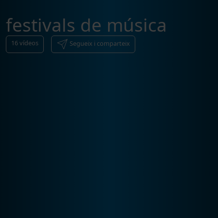
festivals de música
16
vídeos
Segueix i comparteix