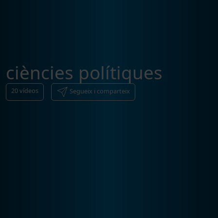
ciències polítiques
20
vídeos
Segueix i comparteix