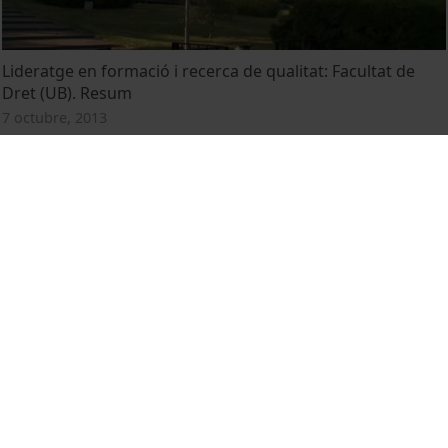
Lideratge en formació i recerca de qualitat: Facultat de
Dret (UB). Resum
7 octubre, 2013
Leadership in training and quality research: UB Law
School
3 octubre, 2013