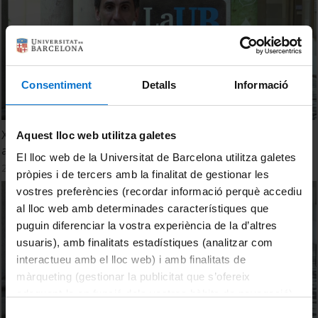
Consentiment
Detalls
Informació
Xavier Luri: Opensky, l'oportunitat d'ensenyar astronomia
Aquest lloc web utilitza galetes
amb dades reals
El lloc web de la Universitat de Barcelona utilitza galetes
27 juny, 2018
pròpies i de tercers amb la finalitat de gestionar les
vostres preferències (recordar informació perquè accediu
al lloc web amb determinades característiques que
puguin diferenciar la vostra experiència de la d’altres
usuaris), amb finalitats estadístiques (analitzar com
interactueu amb el lloc web) i amb finalitats de
màrqueting (gestionar la publicitat que s’ofereix
adequant-la en funció dels vostres hàbits de navegació).
Per obtenir més informació sobre les galetes podeu
Selecció