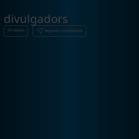
divulgadors
19
vídeos
Segueix i comparteix