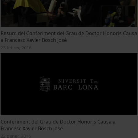
Resum del Conferiment del Grau de Doctor Honoris Causa
a Francesc Xavier Bosch José
23 febrer, 2016
Conferiment del Grau de Doctor Honoris Causa a
Francesc Xavier Bosch José
22 gener, 2016