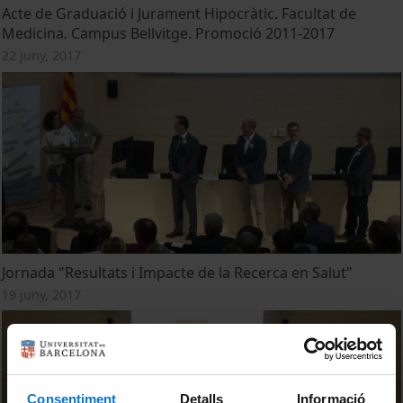
Acte de Graduació i Jurament Hipocràtic. Facultat de
Medicina. Campus Bellvitge. Promoció 2011-2017
22 juny, 2017
Jornada "Resultats i Impacte de la Recerca en Salut"
19 juny, 2017
Consentiment
Detalls
Informació