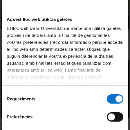
Aquest lloc web utilitza galetes
El lloc web de la Universitat de Barcelona utilitza galetes
Jornada d'informació pública del Programa públic
pròpies i de tercers amb la finalitat de gestionar les
d'analítica de dades en recerca i innovació en salut a
vostres preferències (recordar informació perquè accediu
Catalunya
al lloc web amb determinades característiques que
4 juliol, 2016
puguin diferenciar la vostra experiència de la d’altres
usuaris), amb finalitats estadístiques (analitzar com
interactueu amb el lloc web) i amb finalitats de
màrqueting (gestionar la publicitat que s’ofereix
adequant-la en funció dels vostres hàbits de navegació).
Per obtenir més informació sobre les galetes podeu
Selecció
consultar la
Política de galetes del lloc web de la
Requeriments
de
Universitat de Barcelona
.
consentiment
Preferències
Acte de Graduació i Jurament Hipocràtic. Facultat de