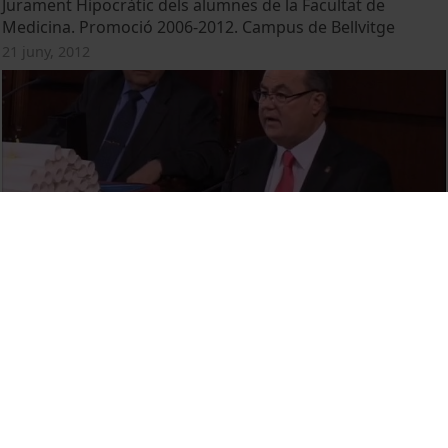
Jurament Hipocràtic dels alumnes de la Facultat de
Medicina. Promoció 2006-2012. Campus de Bellvitge
21 juny, 2012
Acte de Jurament Hipocràtic de la Facultat de Medicina
(Campus Clínic) - Promoció 2006-2012
15 juny, 2012