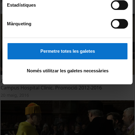
Medicina. Campus Bellvitge. Promoció 2010-2016
Estadístiques
30 juny, 2016
Màrqueting
Permetre totes les galetes
Només utilitzar les galetes necessàries
Acte de Graduació del Grau en Enginyeria Biomèdica.
Campus Hospital Clínic. Promoció 2012-2016
20 maig, 2016