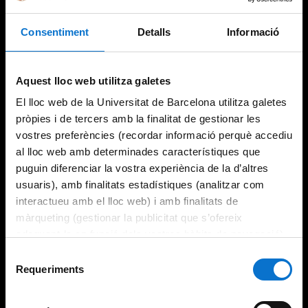
Consentiment
Detalls
Informació
Aquest lloc web utilitza galetes
El lloc web de la Universitat de Barcelona utilitza galetes
pròpies i de tercers amb la finalitat de gestionar les
vostres preferències (recordar informació perquè accediu
al lloc web amb determinades característiques que
puguin diferenciar la vostra experiència de la d’altres
usuaris), amb finalitats estadístiques (analitzar com
interactueu amb el lloc web) i amb finalitats de
màrqueting (gestionar la publicitat que s’ofereix
adequant-la en funció dels vostres hàbits de navegació).
Per obtenir més informació sobre les galetes podeu
Selecció
consultar la
Política de galetes del lloc web de la
Requeriments
de
Universitat de Barcelona
.
consentiment