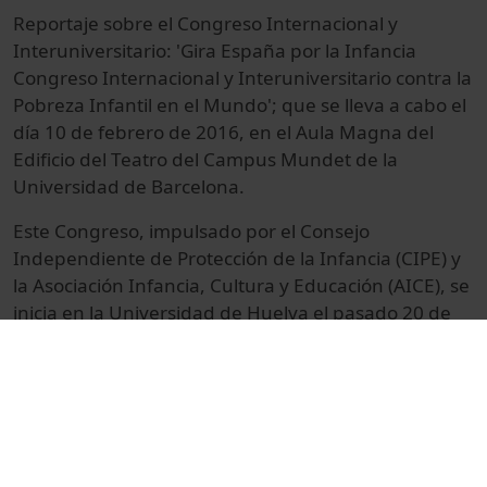
Reportaje sobre el Congreso Internacional y
Interuniversitario: 'Gira España por la Infancia
Congreso Internacional y Interuniversitario contra la
Pobreza Infantil en el Mundo'; que se lleva a cabo el
día 10 de febrero de 2016, en el Aula Magna del
Edificio del Teatro del
Campus Mundet de la
Universidad de Barcelona.
Este Congreso, impulsado por el Consejo
Independiente de Protección de la Infancia (CIPE) y
la Asociación Infancia, Cultura y Educación (AICE), se
inicia en la Universidad de Huelva el pasado 20 de
noviembre 2015 y finaliza a finales de 2016 en
Asunción (
Paraguay) presentando las conclusiones
del mismo en el 'VII Congreso Mundial miedo los
Derechos de la Infancia y la Adolescencia' después
de un recorrido por más de 30 universidades y
ciudades.
La finalidad de esta gira es poder recoger