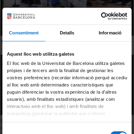
Consentiment
Detalls
Informació
Taula Rodona : Experiències en l'avaluació continuada
13 maig, 2011
Aquest lloc web utilitza galetes
El lloc web de la Universitat de Barcelona utilitza galetes
pròpies i de tercers amb la finalitat de gestionar les
vostres preferències (recordar informació perquè accediu
al lloc web amb determinades característiques que
puguin diferenciar la vostra experiència de la d’altres
usuaris), amb finalitats estadístiques (analitzar com
interactueu amb el lloc web) i amb finalitats de
màrqueting (gestionar la publicitat que s’ofereix
Entrenamiento de las habilidades de diagnóstico
adequant-la en funció dels vostres hàbits de navegació).
diferencial mediante un sistema basado en realidad
Per obtenir més informació sobre les galetes podeu
Selecció