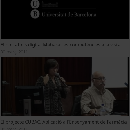
El portafolis digital Mahara: les competències a la vista
30 març, 2011
El projecte CUBAC. Aplicació a l'Ensenyament de Farmàcia
30 març, 2011