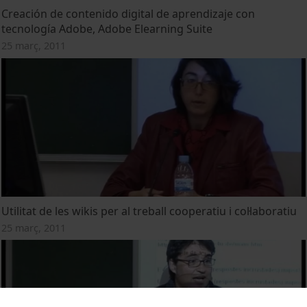
Creación de contenido digital de aprendizaje con
tecnología Adobe, Adobe Elearning Suite
25 març, 2011
Utilitat de les wikis per al treball cooperatiu i col·laboratiu
25 març, 2011