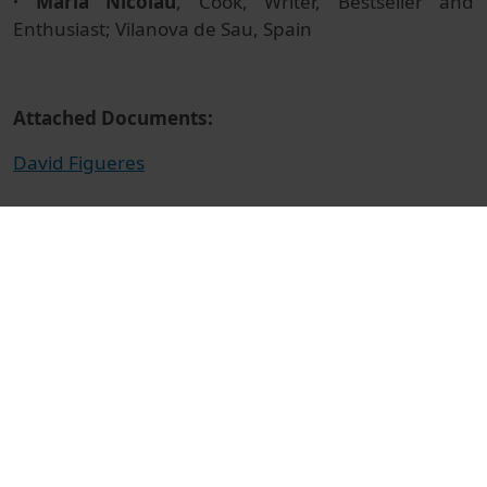
· Maria Nicolau
, Cook, Writer, Bestseller and
Enthusiast; Vilanova de Sau, Spain
Attached Documents:
David Figueres
© Unitat de Producció Audiovisual
Col·lecció
5th International Conference Tomorrow Tastes
Mediterranean
Docència i Recerca
Ciències de la Salut
Actes
Nutrició humana i dietètica