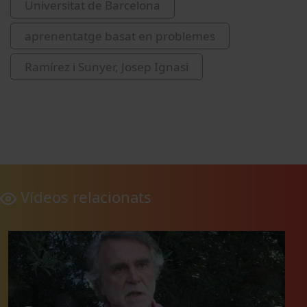
Universitat de Barcelona
aprenentatge basat en problemes
Ramírez i Sunyer, Josep Ignasi
Vídeos relacionats