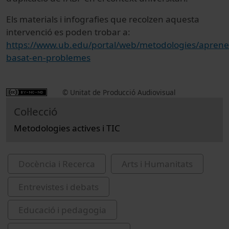
Els materials i infografies que recolzen aquesta
intervenció es poden trobar a:
https://www.ub.edu/portal/web/metodologies/aprene
basat-en-problemes
© Unitat de Producció Audiovisual
Col·lecció
Metodologies actives i TIC
Docència i Recerca
Arts i Humanitats
Entrevistes i debats
Educació i pedagogia