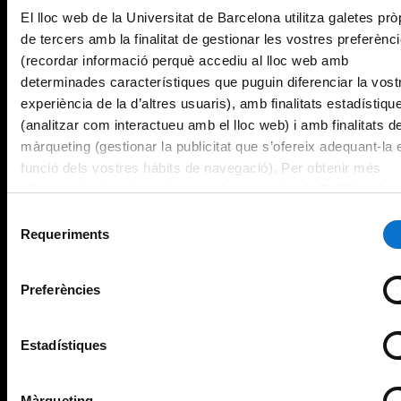
El lloc web de la Universitat de Barcelona utilitza galetes prò
de tercers amb la finalitat de gestionar les vostres preferènc
(recordar informació perquè accediu al lloc web amb
determinades característiques que puguin diferenciar la vost
experiència de la d’altres usuaris), amb finalitats estadístiqu
(analitzar com interactueu amb el lloc web) i amb finalitats d
màrqueting (gestionar la publicitat que s’ofereix adequant-la 
funció dels vostres hàbits de navegació). Per obtenir més
informació sobre les galetes podeu consultar la
Política de
galetes del lloc web de la Universitat de Barcelona
.
Selecció
Requeriments
de
consentiment
Preferències
Estadístiques
Màrqueting