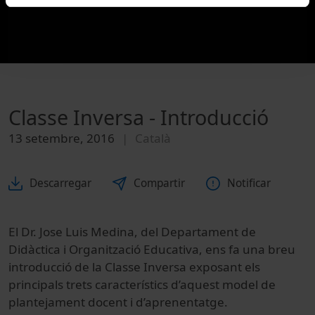
Classe Inversa - Introducció
13 setembre, 2016
Català
Descarregar
Compartir
Notificar
El Dr. Jose Luis Medina, del Departament de
Didàctica i Organització Educativa, ens fa una breu
introducció de la Classe Inversa exposant els
principals trets característics d’aquest model de
plantejament docent i d’aprenentatge.