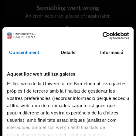
Something went wrong
An error occurred, please try again later.
Try again
Consentiment
Detalls
Informació
Aquest lloc web utilitza galetes
El lloc web de la Universitat de Barcelona utilitza galetes
pròpies i de tercers amb la finalitat de gestionar les
vostres preferències (recordar informació perquè accediu
al lloc web amb determinades característiques que
puguin diferenciar la vostra experiència de la d’altres
usuaris), amb finalitats estadístiques (analitzar com
interactueu amb el lloc web) i amb finalitats de
màrqueting (gestionar la publicitat que s’ofereix