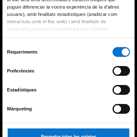
puguin diferenciar la vostra experiència de la d’altres
usuaris), amb finalitats estadístiques (analitzar com
interactueu amb el lloc web) i amb finalitats de
màrqueting (gestionar la publicitat que s’ofereix
adequant-la en funció dels vostres hàbits de navegació).
Per obtenir més informació sobre les galetes podeu
Selecció
consultar la
Política de galetes del lloc web de la
Requeriments
de
Universitat de Barcelona
.
consentiment
Preferències
Estadístiques
Màrqueting
Permetre totes les galetes