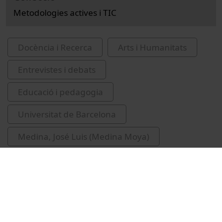
Metodologies actives i TIC
Docència i Recerca
Arts i Humanitats
Entrevistes i debats
Educació i pedagogia
Universitat de Barcelona
Medina, José Luis (Medina Moya)
Giménez i Font, Xavier
classe inversa
experiències educatives
Espel Masferrer, Enric