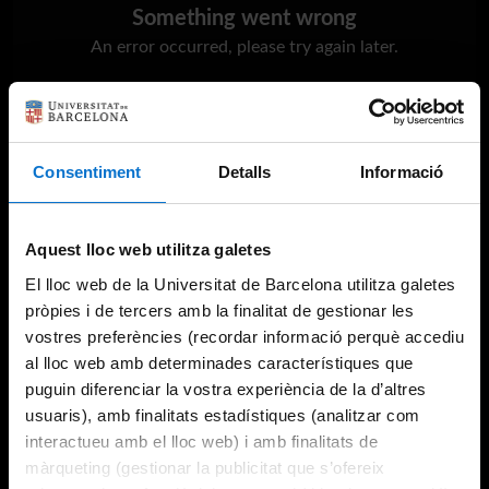
Something went wrong
An error occurred, please try again later.
Try again
Consentiment
Detalls
Informació
Aquest lloc web utilitza galetes
El lloc web de la Universitat de Barcelona utilitza galetes
pròpies i de tercers amb la finalitat de gestionar les
vostres preferències (recordar informació perquè accediu
al lloc web amb determinades característiques que
puguin diferenciar la vostra experiència de la d’altres
usuaris), amb finalitats estadístiques (analitzar com
interactueu amb el lloc web) i amb finalitats de
màrqueting (gestionar la publicitat que s’ofereix