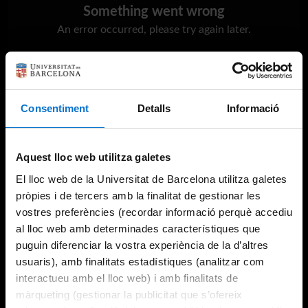
Something went wrong
An error occurred, please try again later.
Try again
Consentiment
Detalls
Informació
Aquest lloc web utilitza galetes
El lloc web de la Universitat de Barcelona utilitza galetes
pròpies i de tercers amb la finalitat de gestionar les
vostres preferències (recordar informació perquè accediu
al lloc web amb determinades característiques que
puguin diferenciar la vostra experiència de la d’altres
usuaris), amb finalitats estadístiques (analitzar com
interactueu amb el lloc web) i amb finalitats de
màrqueting (gestionar la publicitat que s’ofereix