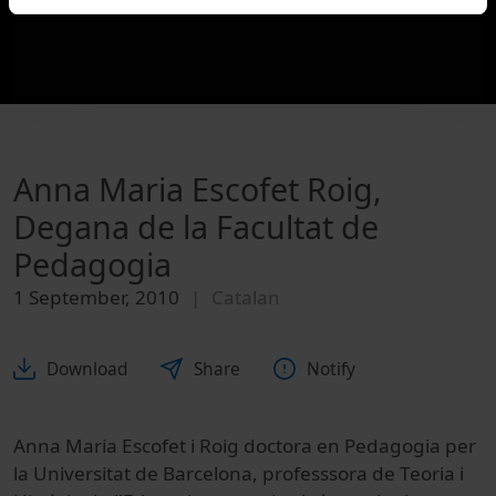
Anna Maria Escofet Roig,
Degana de la Facultat de
Pedagogia
1 September, 2010
Catalan
Download
Share
Notify
Anna Maria Escofet i Roig doctora en Pedagogia per
la Universitat de Barcelona, professsora de Teoria i