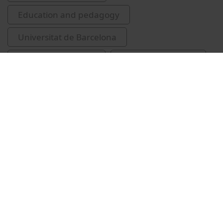
Education and pedagogy
Universitat de Barcelona
Facultat d'Educació
Escofet Roig, Anna
Related videos