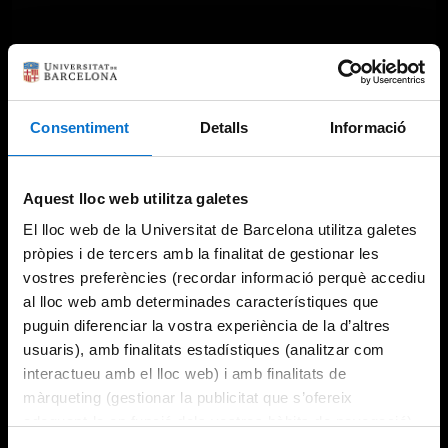
Consentiment
Detalls
Informació
Aquest lloc web utilitza galetes
El lloc web de la Universitat de Barcelona utilitza galetes
pròpies i de tercers amb la finalitat de gestionar les
vostres preferències (recordar informació perquè accediu
al lloc web amb determinades característiques que
puguin diferenciar la vostra experiència de la d’altres
usuaris), amb finalitats estadístiques (analitzar com
interactueu amb el lloc web) i amb finalitats de
màrqueting (gestionar la publicitat que s’ofereix
adequant-la en funció dels vostres hàbits de navegació).
Per obtenir més informació sobre les galetes podeu