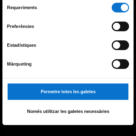
Selecció
consultar la
Política de galetes del lloc web de la
Requeriments
de
Universitat de Barcelona
.
consentiment
Preferències
Estadístiques
Màrqueting
Permetre totes les galetes
Només utilitzar les galetes necessàries