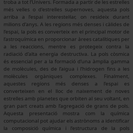
troba a tot l’Univers. Formada a partir de les estrelles
més velles o d’estrelles supernoves, aquesta pols
arriba a l’espai interestel·lar, on resideix durant
milions d’anys. A les regions més denses i càlides de
l’espai, la pols es converteix en el principal motor de
l’astroquímica en proporcionar àrees catalítiques per
a les reaccions, mentre es protegeix contra la
radiació d’alta energia destructiva. La pols còsmica
és essencial per a la formació d’una àmplia gamma
de molècules, des de l’aigua i l’hidrogen fins a les
molècules orgàniques complexes. Finalment,
aquestes regions més denses a l’espai es
converteixen en el lloc de naixement de noves
estrelles amb planetes que orbiten al seu voltant, en
gran part creats amb l’agregació de grans de pols.
Aquesta presentació mostra com la química
computacional pot ajudar els astrònoms a identificar
la composició química i l’estructura de la pols