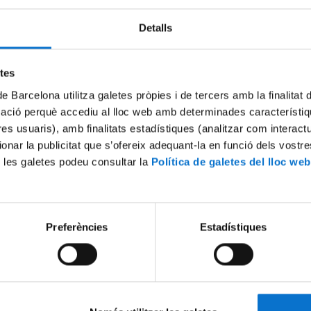
Detalls
Try again
etes
de Barcelona utilitza galetes pròpies i de tercers amb la finalitat
mació perquè accediu al lloc web amb determinades característiq
tres usuaris), amb finalitats estadístiques (analitzar com interac
ionar la publicitat que s’ofereix adequant-la en funció dels vostr
 les galetes podeu consultar la
Política de galetes del lloc web
Preferències
Estadístiques