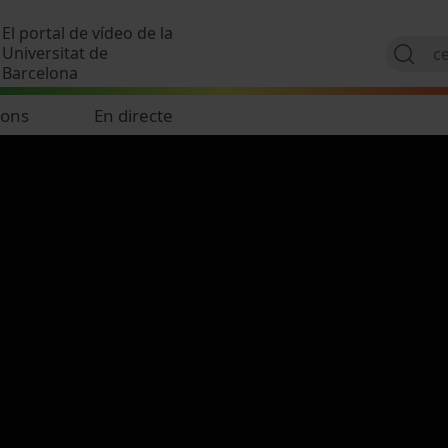
Vés al contingut
El portal de vídeo de la
Universitat de
Barcelona
ions
En directe