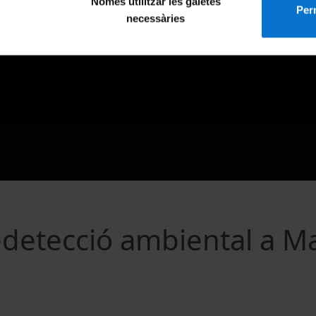
Només utilitzar les galetes
Perm
necessàries
edetecció ambiental a M