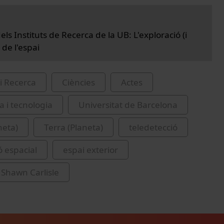
els Instituts de Recerca de la UB: L'exploració (i
 de l'espai
i Recerca
Ciències
Actes
a i tecnologia
Universitat de Barcelona
neta)
Terra (Planeta)
teledetecció
ó espacial
espai exterior
 Shawn Carlisle