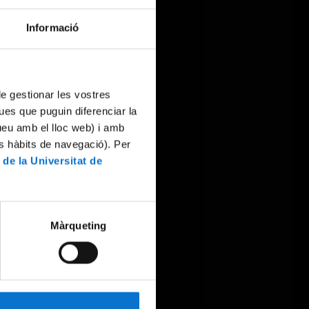
Informació
 de gestionar les vostres
ues que puguin diferenciar la
tueu amb el lloc web) i amb
es hàbits de navegació). Per
 de la Universitat de
Màrqueting