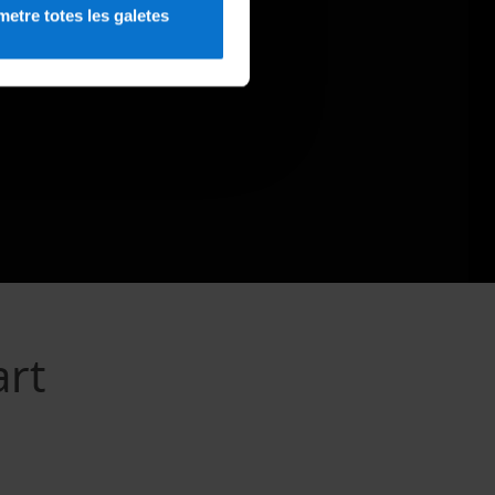
etre totes les galetes
art