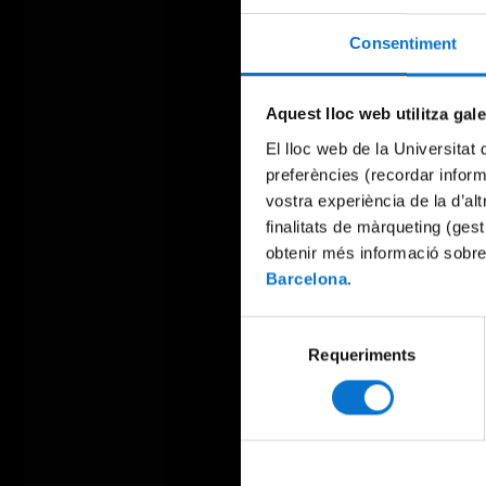
Consentiment
Aquest lloc web utilitza gal
El lloc web de la Universitat 
preferències (recordar infor
vostra experiència de la d’al
finalitats de màrqueting (gest
obtenir més informació sobre
Barcelona
.
Selecció
Requeriments
de
consentiment