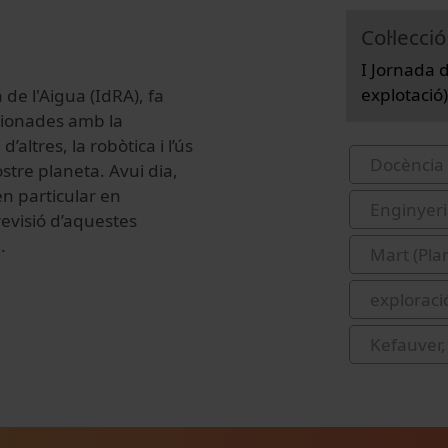
Col·lecció
I Jornada d
explotació)
de l'Aigua (IdRA), fa
cionades amb la
altres, la robòtica i l’ús
Docència 
ostre planeta. Avui dia,
en particular en
Enginyeri
evisió d’aquestes
.
Mart (Pla
exploraci
Kefauver,