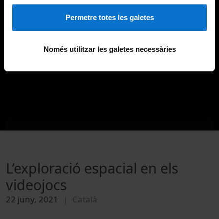
Permetre totes les galetes
Només utilitzar les galetes necessàries
L’exploració espacial en els
videojocs
22 juny, 2021
Català