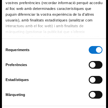
vostres preferències (recordar informació perquè accediu
al lloc web amb determinades característiques que
puguin diferenciar la vostra experiència de la d’altres
usuaris), amb finalitats estadístiques (analitzar com
interactueu amb el lloc web) i amb finalitats de
màrqueting (gestionar la publicitat que s’ofereix
adequant-la en funció dels vostres hàbits de navegació).
Per obtenir més informació sobre les galetes podeu
Selecció
consultar la
Política de galetes del lloc web de la
Requeriments
de
Universitat de Barcelona
.
consentiment
Preferències
Estadístiques
Màrqueting