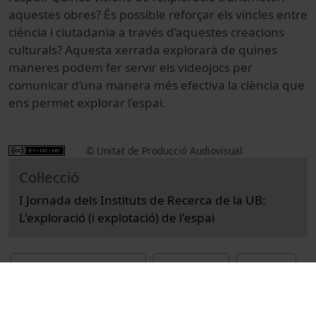
aquestes obres? És possible reforçar els vincles entre
ciència i ciutadania a través d’aquestes creacions
culturals? Aquesta xerrada explorarà de quines
maneres podem fer servir els videojocs per
comunicar d’una manera més efectiva la ciència que
ens permet explorar l’espai.
© Unitat de Producció Audiovisual
Col·lecció
I Jornada dels Instituts de Recerca de la UB:
L'exploració (i explotació) de l'espai
Docència i Recerca
Ciències
Actes
Enginyeria i tecnologia